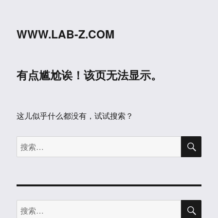
WWW.LAB-Z.COM
有点尴尬诶！该页无法显示。
这儿似乎什么都没有，试试搜索？
搜
搜
索
索：
搜
搜
索