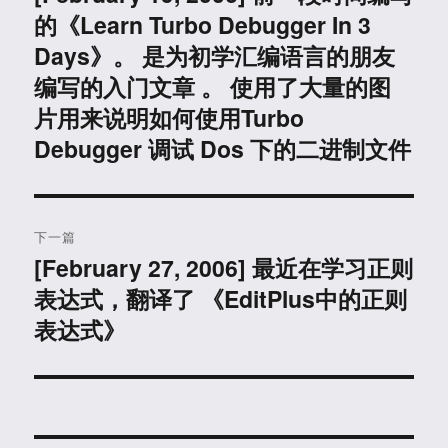
的《Learn Turbo Debugger In 3
篇
导
文
Days》。 是为初学汇编语言的朋友
航
章：
编写的入门文章 。 使用了大量的图
片用来说明如何使用Turbo
Debugger 调试 Dos 下的二进制文件
下一篇
[February 27, 2006] 最近在学习正则
下
表达式，翻译了 《EditPlus中的正则
篇
文
表达式》
章：