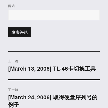
网站
文
上一篇
章
[March 13, 2006] TL-46卡切换工具
上
篇
导
文
航
章：
下一篇
[March 24, 2006] 取得硬盘序列号的
下
例子
篇