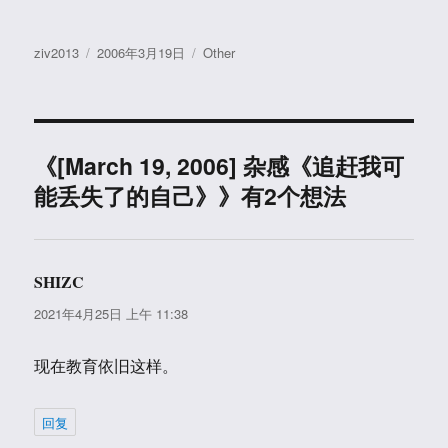
作
发
分
ziv2013
2006年3月19日
Other
者
布
类
于
《[March 19, 2006] 杂感《追赶我可
能丢失了的自己》》有2个想法
SHIZC
说
道：
2021年4月25日 上午 11:38
现在教育依旧这样。
回复