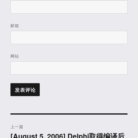
邮箱
网站
文
上一篇
章
[August 5, 2006] Delphi取得编译后
上