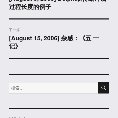
过程长度的例子
篇
导
文
航
章：
下一篇
[August 15, 2006] 杂感：《五 一
下
记》
篇
文
章：
搜
搜
索
索：