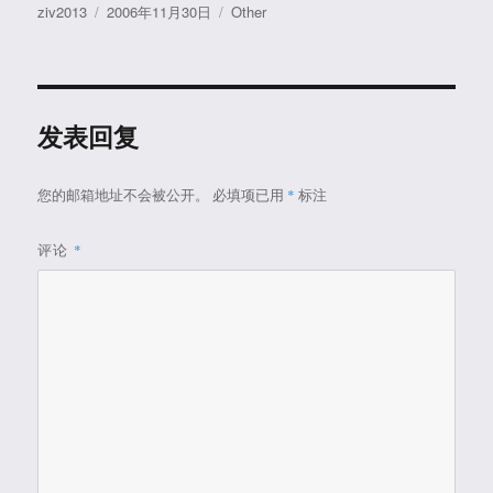
作
发
分
ziv2013
2006年11月30日
Other
者
布
类
于
发表回复
您的邮箱地址不会被公开。
必填项已用
*
标注
评论
*