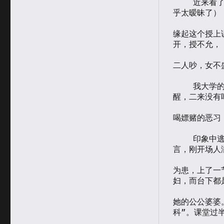
于
    近来看了一条新闻，一个著名教授和一个女学生发生龌龊（这样写似
类
乎太暧昧了），
缘起这个授上
开，授不允，

二人吵，女不盛
    我大学的时候不是好学生，不过逃课不算多。一来神经衰弱到点就
醒，二来没有吃
喝嫖赌的恶习
    印象中逃课的原因，多半是因为课程实太没有意思了。记得一次上C语
言，刚开场人满
为患，上了一
妇，而台下都是
她的公公婆婆
科”。课堂过半