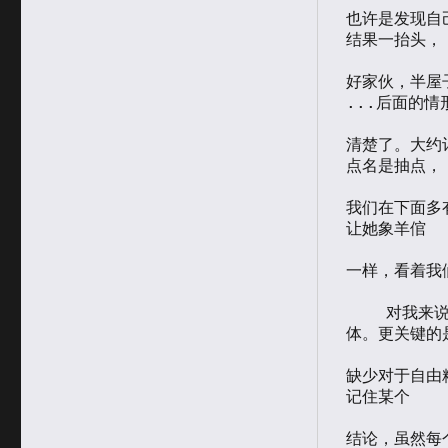
也许是发现自
结果一抬头，

好家伙，半屋子
...后面的情
清楚了。大约
点名是抽点，

我们在下面多
让她象羊倌

一样，看着我们
    对我来说，即使是大学，仍然是填鸭式的教学，死记硬背仍然是主
体。更关键的是
缺少对于自由
记住某个

结论，虽然每