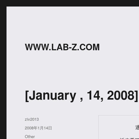
WWW.LAB-Z.COM
[January , 14, 20
作
ziv2013
者
发
         逃课

2008年1月14日
布
分
Other