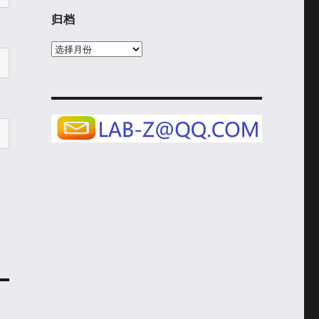
归档
归
档