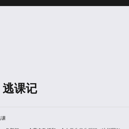
08] 逃课记