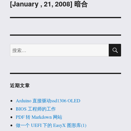
[January , 21, 2008] 暗合
下
篇
文
章：
搜
搜
索
索：
近期文章
Arduino 直接驱动ssd1306 OLED
BIOS 工程师的工作
PDF 转 Markdown 网站
做一个 UEFI 下的 EasyX 图形库(1)