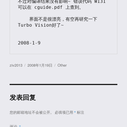
不过对编译结果没有影响~ 错误代码 W131 
可以在 cguide.pdf 上查到。

    界面不是很漂亮，有空再研究一下
Turbo Vision好了~

2008-1-9
作
发
分
ziv2013
2008年1月19日
Other
者
布
类
于
发表回复
您的邮箱地址不会被公开。
必填项已用
*
标注
评论
*