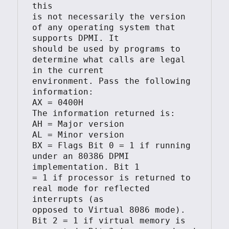
this

is not necessarily the version 
of any operating system that 
supports DPMI. It

should be used by programs to 
determine what calls are legal 
in the current

environment. Pass the following 
information:

AX = 0400H

The information returned is:

AH = Major version

AL = Minor version

BX = Flags Bit 0 = 1 if running 
under an 80386 DPMI 
implementation. Bit 1

= 1 if processor is returned to 
real mode for reflected 
interrupts (as

opposed to Virtual 8086 mode). 
Bit 2 = 1 if virtual memory is
