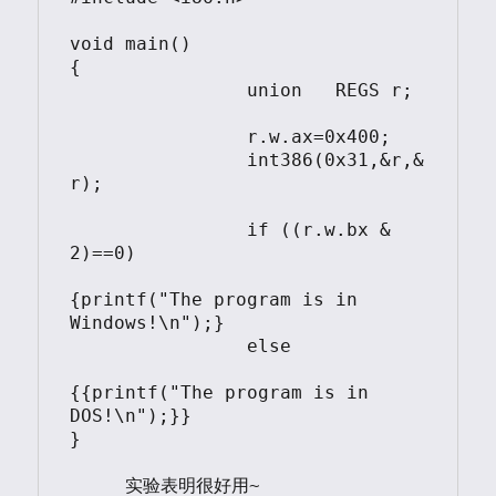
void main()

{

		union	REGS r;

		r.w.ax=0x400;

		int386(0x31,&r,&
r);

		if ((r.w.bx & 
2)==0) 

{printf("The program is in 
Windows!\n");}

		else 

{{printf("The program is in 
DOS!\n");}}	

}			

     实验表明很好用~
