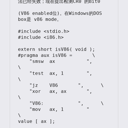
法已经失效；现在提出检测CR0 的Bit0 

(V86 enabled位)。在Windows的DOS 
box是 v86 mode。

#include <stdio.h>

#include <i86.h>

extern short isV86( void );

#pragma aux isV86 =       \

    "smsw  ax           ",      
\

    "test  ax, 1        ",      
\

    "jz    V86       ",      \

    "xor   ax, ax       ",      
\

    "V86:            ",      \

    "mov   ax, 1        "       
\

value [ ax ];
