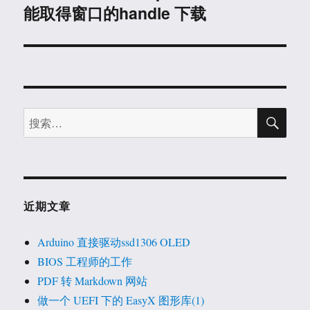
文
能取得窗口的handle 下载
章：
搜
搜
索
索：
近期文章
Arduino 直接驱动ssd1306 OLED
BIOS 工程师的工作
PDF 转 Markdown 网站
做一个 UEFI 下的 EasyX 图形库(1)