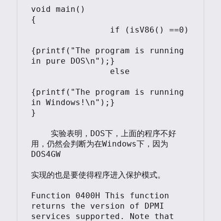
void main()

{

		if (isV86() ==0) 

{printf("The program is running 
in pure DOS\n");}

		else 

{printf("The program is running 
in Windows!\n");}	

}			

    实验表明，DOS下，上面的程序不好
用，仍然会判断为在Windows下，因为
DOS4GW

实现的也是要使得程序进入保护模式。

Function 0400H This function 
returns the version of DPMI 
services supported. Note that 