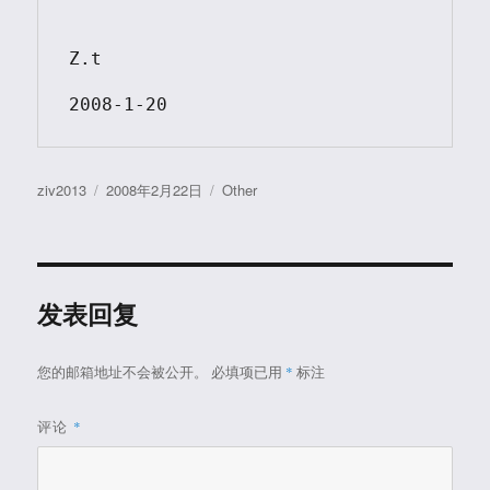
Z.t

2008-1-20
作
发
分
ziv2013
2008年2月22日
Other
者
布
类
于
发表回复
您的邮箱地址不会被公开。
必填项已用
*
标注
评论
*