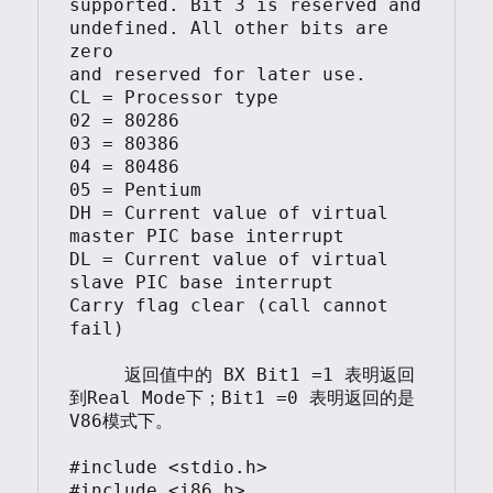
supported. Bit 3 is reserved and 
undefined. All other bits are 
zero

and reserved for later use.

CL = Processor type

02 = 80286

03 = 80386

04 = 80486

05 = Pentium

DH = Current value of virtual 
master PIC base interrupt

DL = Current value of virtual 
slave PIC base interrupt

Carry flag clear (call cannot 
fail)

     返回值中的 BX Bit1 =1 表明返回
到Real Mode下；Bit1 =0 表明返回的是
V86模式下。

#include <stdio.h>

#include <i86.h>
