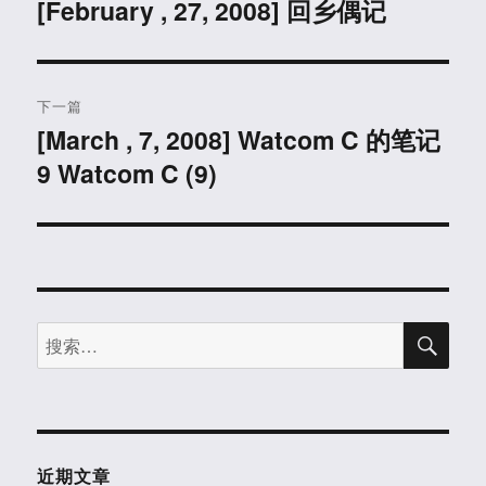
章
[February , 27, 2008] 回乡偶记
上
篇
导
文
航
章：
下一篇
[March , 7, 2008] Watcom C 的笔记
下
9 Watcom C (9)
篇
文
章：
搜
搜
索
索：
近期文章