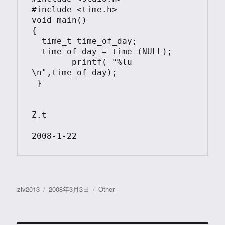
#include <time.h>

void main()

{

  time_t time_of_day;

  time_of_day = time (NULL);

	printf( "%lu 
\n",time_of_day);

 }

Z.t

2008-1-22
作
发
分
ziv2013
2008年3月3日
Other
者
布
类
于