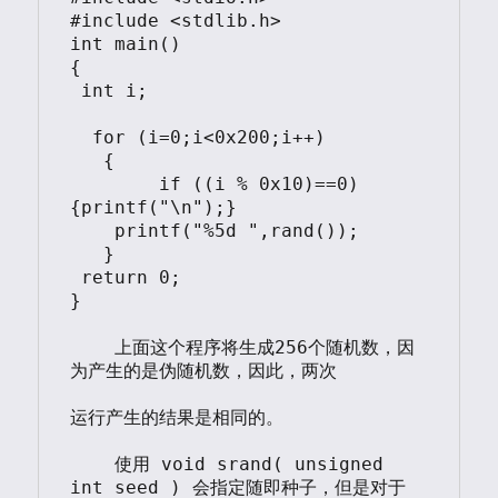
#include <stdlib.h>

int main()

{

 int i;

  for (i=0;i<0x200;i++)

   {

   	if ((i % 0x10)==0) 
{printf("\n");}

    printf("%5d ",rand());

   }

 return 0;

}

    上面这个程序将生成256个随机数，因
为产生的是伪随机数，因此，两次

运行产生的结果是相同的。

    使用 void srand( unsigned 
int seed ) 会指定随即种子，但是对于
