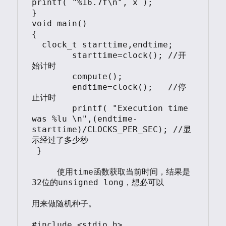
printf( "%16.7f\n", x );

}

void main()

{

  clock_t starttime,endtime;

	starttime=clock(); //开
始计时

	compute();

	endtime=clock();   //停
止计时

	printf( "Execution time 
was %lu \n",(endtime-
starttime)/CLOCKS_PER_SEC); //显
示经过了多少秒

 }

     使用time函数获取当前时间，结果是
32位的unsigned long，想必可以

用来做随机种子。

#include <stdio.h>
