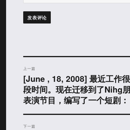
文
上一篇
章
[June , 18, 2008]
上
篇
导
段时间。现在迁移到了Nih
文
表演节目，编写了一个短剧：
航
章：
下一篇