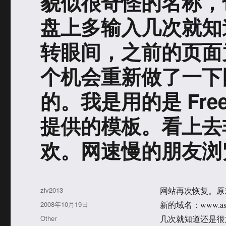
貌似很奇怪的名称，
盘上多输入几次就知
转眼间，之前的页面
个机会重新做了一下
的。我是用的是 Free w
提供的模板。看上去
欢。网速慢的朋友浏
作
ziv2013
网站再次恢复。原来的
者
发
2008年10月19日
新的域名：www.
布
分
Other
几次就知道还是很
于