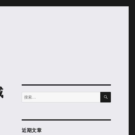
域
搜
搜
索
索：
近期文章