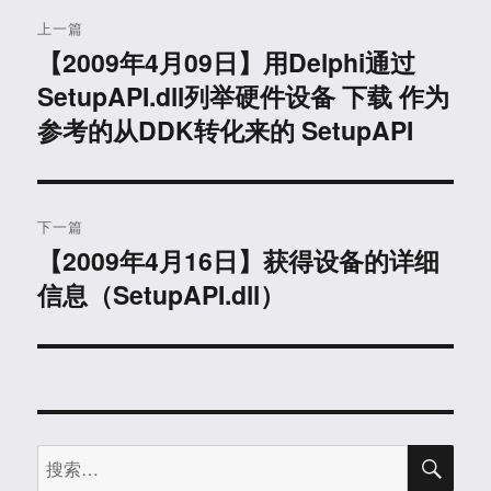
文
上一篇
章
【2009年4月09日】用Delphi通过
上
SetupAPI.dll列举硬件设备 下载 作为
篇
导
文
参考的从DDK转化来的 SetupAPI
航
章：
下一篇
【2009年4月16日】获得设备的详细
下
信息（SetupAPI.dll）
篇
文
章：
搜
搜
索
索：