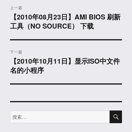
文
上一篇
章
【2010年08月23日】AMI BIOS 刷新
上
工具（NO SOURCE） 下载
篇
导
文
航
章：
下一篇
【2010年10月11日】显示ISO中文件
下
名的小程序
篇
文
章：
搜
搜
索
索：