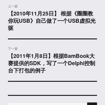
文
上一篇
章
【2010年11月25日】 根据《圈圈教
上
你玩USB》自己做了一个USB虚拟光
篇
导
文
驱
航
章：
下一篇
【2011年1月8日】根据BamBook大
下
赛提供的SDK，写了一个Delphi控制
篇
文
台下打包的例子
章：
搜