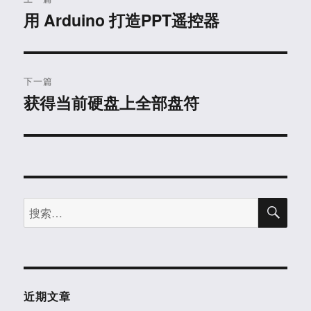
章
用 Arduino 打造PPT遥控器
上
篇
导
文
航
章：
下一篇
获得当前硬盘上全部盘符
下
篇
文
章：
搜
搜
索
索：
近期文章