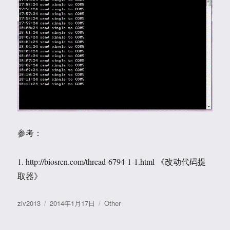
参考：
1. http://biosren.com/thread-6794-1-1.html 《改动代码提
取器》
作
发
分
ziv2013
2014年1月17日
Other
者
布
类
于