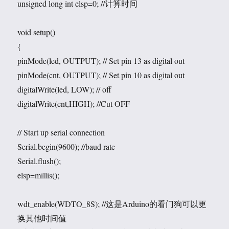
unsigned long int elsp=0; //计算时间
void setup()
{
pinMode(led, OUTPUT); // Set pin 13 as digital out
pinMode(cnt, OUTPUT); // Set pin 10 as digital out
digitalWrite(led, LOW); // off
digitalWrite(cnt,HIGH); //Cut OFF
// Start up serial connection
Serial.begin(9600); //baud rate
Serial.flush();
elsp=millis();
wdt_enable(WDTO_8S); //这是Arduino的看门狗可以更
换其他时间值