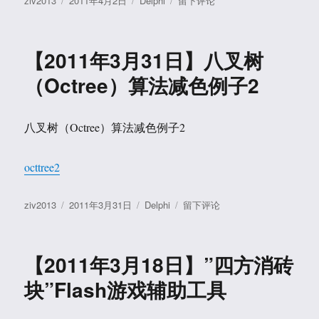
ziv2013
2011年4月2日
Delphi
留下评论
算
者
布
类
【2011
调
于
年
色
4
【2011年3月31日】八叉树
板
月
减
2
（Octree）算法减色例子2
色，
日】
得
更
出
换
八叉树（Octree）算法减色例子2
一
256
张
色
统
带
octtree2
一
调
的
色
作
发
分
调
于
ziv2013
2011年3月31日
Delphi
留下评论
板
者
布
类
色
【2011
的
于
板
年
BMP
的
3
图
【2011年3月18日】”四方消砖
例
月
片
子
31
块”Flash游戏辅助工具
调
日】
色
八
板