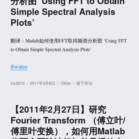
分析图 ‘Using FFT to Obtain
译：
Simple Spectral Analysis
使
用
Plots’
MATLAB
处
理
翻译：Matlab如何使用FFT取得频谱分析图 ‘Using FFT
声
to Obtain Simple Spectral Analysis Plots’
音
的
基
fftwithm
本
操
作
发
分
于
作
ziv2013
2011年3月6日
Other
留下评论
者
布
类
【2011
‘Basic
于
年
Sound
3
Processing
【2011年2月27日】研究
月
with
6
MATLAB’
Fourier Transform （傅立叶/
日】
傅里叶变换），如何用Matlab
翻
译：