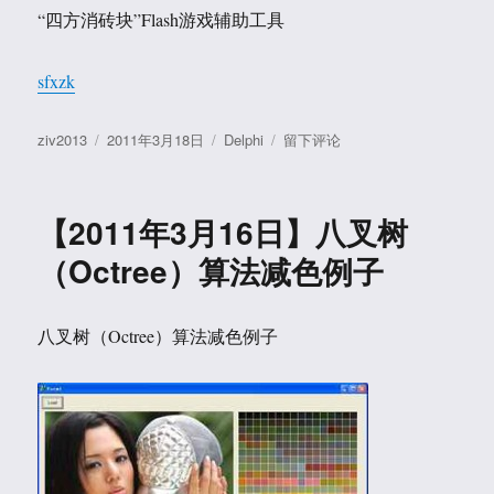
叉
的
“四方消砖块”Flash游戏辅助工具
树
例
（Octree）
子
算
sfxzk
法
减
作
发
分
于
ziv2013
2011年3月18日
Delphi
留下评论
色
者
布
类
【2011
例
于
年
子
3
2
【2011年3月16日】八叉树
月
18
（Octree）算法减色例子
日】”
四
方
八叉树（Octree）算法减色例子
消
砖
块”
Flash
游
戏
辅