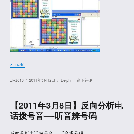
色
例
子
znaxcht
作
发
分
于
ziv2013
2011年3月12日
Delphi
留下评论
者
布
类
【2011
于
年
3
【2011年3月8日】反向分析电
月
12
话拨号音—-听音辨号码
日】
一
个
反向分析电话拨号音—-听音辨号码