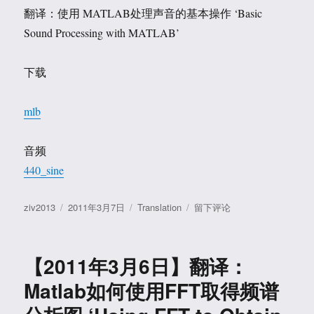
电
翻译：使用 MATLAB处理声音的基本操作 ‘Basic
话
拨
Sound Processing with MATLAB’
号
音
下载
—-
听
音
mlb
辨
号
码
音频
440_sine
作
发
分
于
ziv2013
2011年3月7日
Translation
留下评论
者
布
类
【2011
于
年
3
【2011年3月6日】翻译：
月
7
Matlab如何使用FFT取得频谱
日】
翻