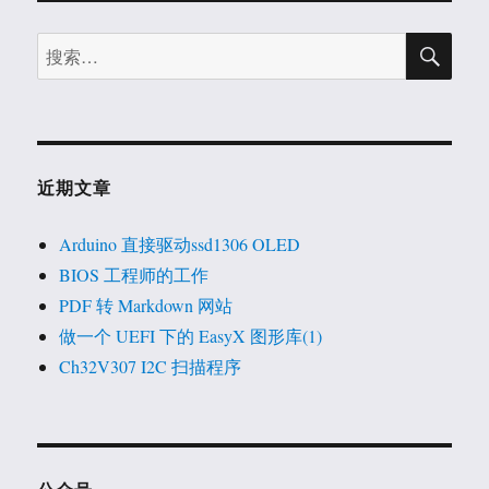
分
Fourier
Transform
搜
搜
页
（傅
索
索：
立
叶/
傅
里
叶
近期文章
变
换），
如
Arduino 直接驱动ssd1306 OLED
何
BIOS 工程师的工作
用
PDF 转 Markdown 网站
Matlab
将
做一个 UEFI 下的 EasyX 图形库(1)
两
Ch32V307 I2C 扫描程序
个
正
弦
波
相