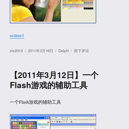
助
工
具
octtree1
作
发
分
于
ziv2013
2011年3月16日
Delphi
留下评论
者
布
类
【2011
于
年
3
【2011年3月12日】一个
月
16
Flash游戏的辅助工具
日】
八
叉
一个Flash游戏的辅助工具
树
（Octree）
算
法
减