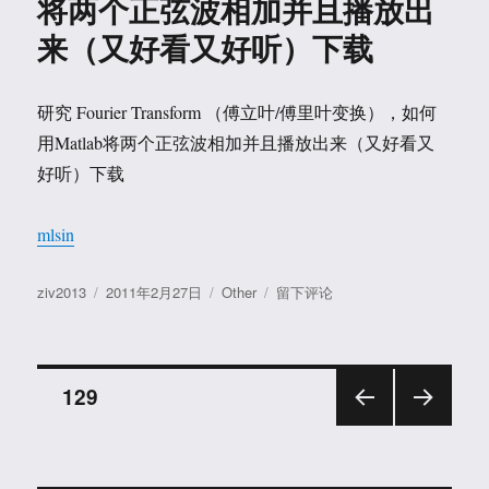
将两个正弦波相加并且播放出
Matlab
如
来（又好看又好听）下载
何
使
用
研究 Fourier Transform （傅立叶/傅里叶变换），如何
FFT
用Matlab将两个正弦波相加并且播放出来（又好看又
取
得
好听）下载
频
谱
mlsin
分
析
图
作
发
分
于
ziv2013
2011年2月27日
Other
留下评论
‘Using
者
布
类
【2011
FFT
于
年
to
2
Obtain
文
月
页
129
Simple
27
Spectral
日】
上一
下一
章
Analysis
研
页
页
Plots’
究