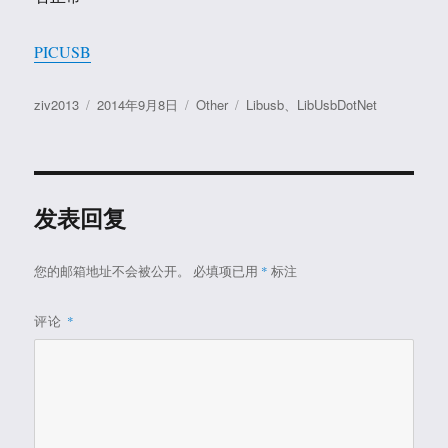
PICUSB
作
发
分
标
ziv2013
2014年9月8日
Other
Libusb
、
LibUsbDotNet
者
布
类
签
于
发表回复
您的邮箱地址不会被公开。
必填项已用
*
标注
评论
*