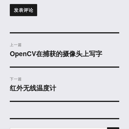
文
上一篇
章
OpenCV在捕获的摄像头上写字
上
篇
导
文
航
章：
下一篇
红外无线温度计
下
篇
文
章：