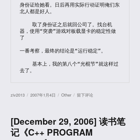
身份证给她看。日后再用实际行动证明俺们东
北人都是好人。

    取了身份证之后就回公司了。找台机
器，使用“突袭”游戏对板载显卡的稳定性做
了

一番考察，最终的结论是“运行稳定”。

    基本上，我的第八个“光棍节”就这样过
去了。
作
发
分
于
ziv2013
2007年1月4日
Other
留下评论
者
布
类
[Jan
于
4,
2007]
[December 29, 2006] 读书笔
2006
年
记《C++ PROGRAM
11