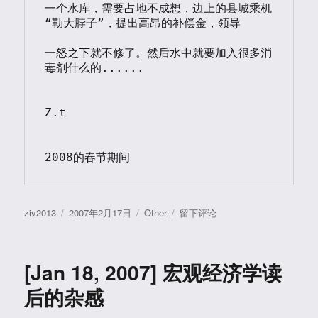
一个水库，需要占地不成想，边上的县城乘机
“勒大脖子”，提出高昂的补偿金，领导

一怒之下就不修了。然后水中就要加入很多消
毒剂什么的......

Z.t	

2008的春节期间
作
发
分
于
ziv2013
2007年2月17日
Other
留下评论
者
布
类
[February
于
,
17,
[Jan 18, 2007] 宏观经济学读
2008]
归
后的杂感
乡
记