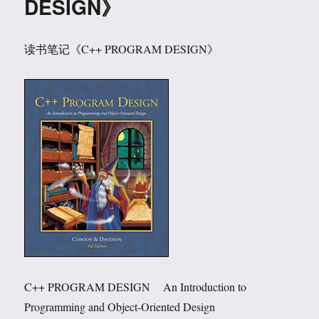
DESIGN》
月
11
日
记
读书笔记《C++ PROGRAM DESIGN》
C++ PROGRAM DESIGN An Introduction to
Programming and Object-Oriented Design