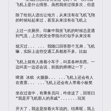
飞机上是什么情形。虽然我坐过很多次，但是

除了给别人进出让地方，从来没有在飞机飞翔
的时候站起来过，甚至从来没有在飞机上

上过一次厕所。印象中我坐飞机的时候总是遇
到气流，上方的安全带指示灯似乎从来没有

熄灭过... ... 我随口回答那个兄弟，飞机
嘛，实际上这些交通工具都差不多。比如

飞机上就有人推着小车子，叫卖各种东西。一
边叫卖一边还会说，前面的师傅让一下，

啤酒 冰糕 火腿肠... ...飞机上还会有人
在查票... ...飞机上还会有人带着小板凳

坐在过道中，有乘务员问，咋坐这了，回答曰
“我是开飞机那人的亲戚”.......玩笑

开大了，我这是按着火车说的。结果呢，我上