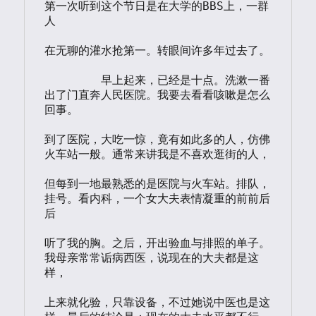
第一次听到这个节日是在大学的BBS上，一群
“操
人

作
系
在无聊的灌水抢第一。转眼间许多年过去了。

统”
的
	早上起来，已经是十点。洗漱一番
一
出了门直奔人民医院。我要去看看咳嗽是怎么
些
回事。

建
议
到了医院，大吃一惊，竟有如此多的人，仿佛
火车站一般。通常来讲我是不喜欢逛街的人，

但每到一地最熟悉的是医院与火车站。排队，
挂号。看内科，一个女大夫表情凝重的前前后
后

听了我的胸。之后，开出验血与排照的单子。
我母亲常常诟病西医，说现在的大夫都是这
样，

上来就化验，只靠设备，不过她说中医也是这