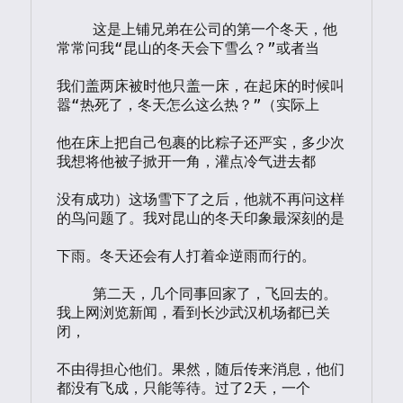
    这是上铺兄弟在公司的第一个冬天，他
常常问我“昆山的冬天会下雪么？”或者当

我们盖两床被时他只盖一床，在起床的时候叫
嚣“热死了，冬天怎么这么热？”（实际上

他在床上把自己包裹的比粽子还严实，多少次
我想将他被子掀开一角，灌点冷气进去都

没有成功）这场雪下了之后，他就不再问这样
的鸟问题了。我对昆山的冬天印象最深刻的是

下雨。冬天还会有人打着伞逆雨而行的。

    第二天，几个同事回家了，飞回去的。
我上网浏览新闻，看到长沙武汉机场都已关
闭，

不由得担心他们。果然，随后传来消息，他们
都没有飞成，只能等待。过了2天，一个
