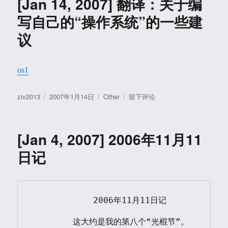
[Jan 14, 2007] 翻译：关于编
宏
观
写自己的“操作系统”的一些建
经
议
济
学
读
后
os1
的
杂
作
发
分
于
ziv2013
2007年1月14日
Other
留下评论
感
者
布
类
[Jan
于
14,
2007]
[Jan 4, 2007] 2006年11月11
翻
译：
日记
关
于
编
写
	    2006年11月11日记

自
己
	这大约是我的第八个“光棍节”。
的