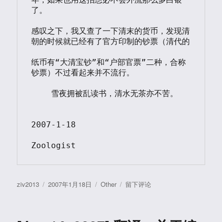
了。

感叹之下，我又查了一下清末的货币，发现清
朝的时候就已经有了官方印制的钞票（清代的

纸币有“大清宝钞”和“户部官票”二种，合称
钞票）不过看起来并不流行。

    雪夜拥被乱读书，清水无茶亦不苦。

2007-1-18

Zoologist
作
发
分
于
ziv2013
2007年1月18日
Other
留下评论
者
布
类
[Jan
于
18,
2007]