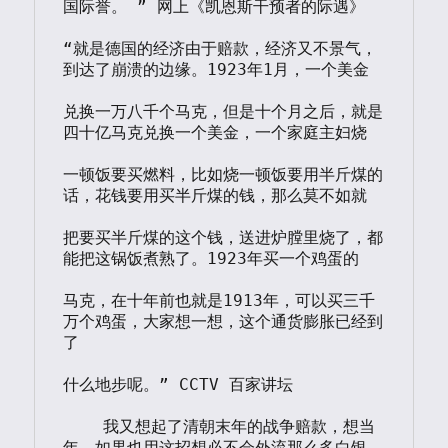
国际誉。 ” 网上《凯恩斯干预者的际遇》

“就是德国的经济由于赔款，经济又不景气，
到达了崩溃的边缘。1923年1月，一个美金

兑换一万八千个马克，但是十个月之后，就是
四十亿马克兑换一个美金，一个家庭主妇烧

一顿饭要买燃料，比如烧一顿饭要用半斤煤的
话，花钱要用买半斤煤的钱，那么莫不如就

把要买半斤煤的这个钱，送进炉膛里烧了，都
能把这锅饭煮熟了。1923年买一个鸡蛋的

马克，在十年前也就是1913年，可以买三千
万个鸡蛋，大家想一想，这个通货膨胀已经到
了

什么地步呢。” CCTV 百家讲坛 

    我又想起了清朝末年的战争赔款，想当
年，如果也用这招想必不会外流那么多白银