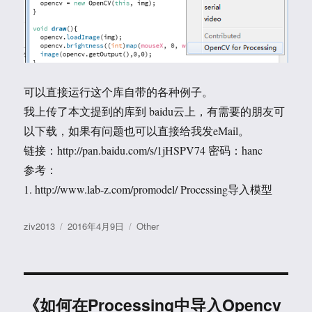
可以直接运行这个库自带的各种例子。
我上传了本文提到的库到 baidu云上，有需要的朋友可
以下载，如果有问题也可以直接给我发eMail。
链接：http://pan.baidu.com/s/1jHSPV74 密码：hanc
参考：
1. http://www.lab-z.com/promodel/ Processing导入模型
作
发
分
ziv2013
2016年4月9日
Other
者
布
类
于
《如何在Processing中导入Opencv