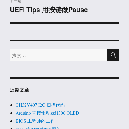
下一篇
UEFI Tips 用按键做Pause
下
篇
文
章：
搜
搜
索
索：
近期文章
CH32V407 I2C 扫描代码
Arduino 直接驱动ssd1306 OLED
BIOS 工程师的工作
PDF 转 Markdown 网站