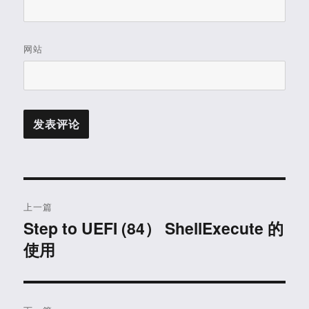
网站
文
上一篇
章
Step to UEFI (84） ShellExecute 的
上
使用
篇
导
文
航
章：