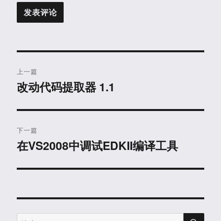
文
上一篇
章
改动代码提取器 1.1
上
篇
导
文
航
章：
下一篇
在VS2008中调试EDKII编译工具
下
篇
文
章：
搜
搜