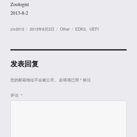
Zoologist
2013-8-2
作
发
分
标
ziv2013
2013年8月2日
Other
EDK2
、
UEFI
者
布
类
签
于
发表回复
您的邮箱地址不会被公开。
必填项已用
*
标注
评论
*