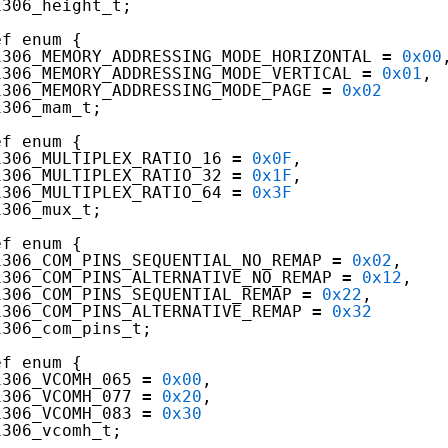
1306_height_t;
ef enum {
1306_MEMORY_ADDRESSING_MODE_HORIZONTAL 
=
0x00
1306_MEMORY_ADDRESSING_MODE_VERTICAL 
=
0x01
,
1306_MEMORY_ADDRESSING_MODE_PAGE 
=
0x02
1306_mam_t;
ef enum {
1306_MULTIPLEX_RATIO_16 
=
0x0F
,
1306_MULTIPLEX_RATIO_32 
=
0x1F
,
1306_MULTIPLEX_RATIO_64 
=
0x3F
1306_mux_t;
ef enum {
1306_COM_PINS_SEQUENTIAL_NO_REMAP 
=
0x02
,
1306_COM_PINS_ALTERNATIVE_NO_REMAP 
=
0x12
,
1306_COM_PINS_SEQUENTIAL_REMAP 
=
0x22
,
1306_COM_PINS_ALTERNATIVE_REMAP 
=
0x32
1306_com_pins_t;
ef enum {
1306_VCOMH_065 
=
0x00
,
1306_VCOMH_077 
=
0x20
,
1306_VCOMH_083 
=
0x30
1306_vcomh_t;