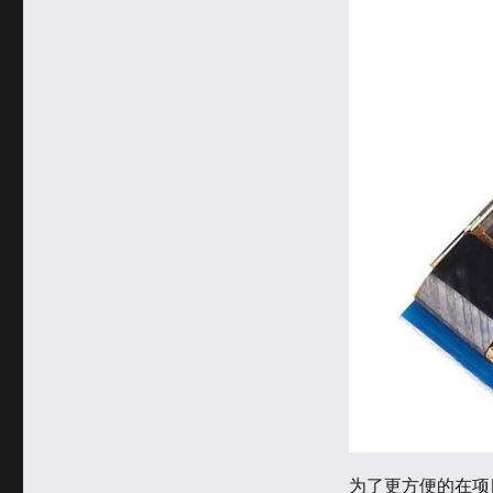
ssd1306
OLED
为了更方便的在项