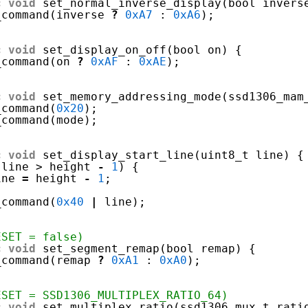
c
void
set_normal_inverse_display(bool invers
_command(inverse 
?
0xA7
: 
0xA6
);
c
void
set_display_on_off(bool on) {
_command(on 
?
0xAF
: 
0xAE
);
c
void
set_memory_addressing_mode(ssd1306_mam
_command(
0x20
);
_command(mode);
c
void
set_display_start_line(uint8_t line) {
(line > height 
-
1
) {
ine 
=
height 
-
1
;
_command(
0x40
|
line);
ESET = false)
c
void
set_segment_remap(bool remap) {
_command(remap 
?
0xA1
: 
0xA0
);
ESET = SSD1306_MULTIPLEX_RATIO_64)
c
void
set_multiplex_ratio(ssd1306_mux_t rati