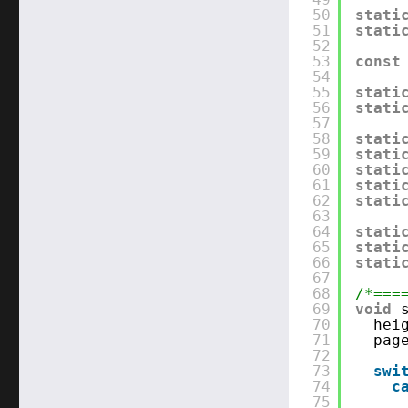
50
stati
51
stati
52
53
const
54
55
stati
56
stati
57
58
stati
59
stati
60
stati
61
stati
62
stati
63
64
stati
65
stati
66
stati
67
68
/*===
69
void
70
hei
71
pag
72
73
swi
74
c
75