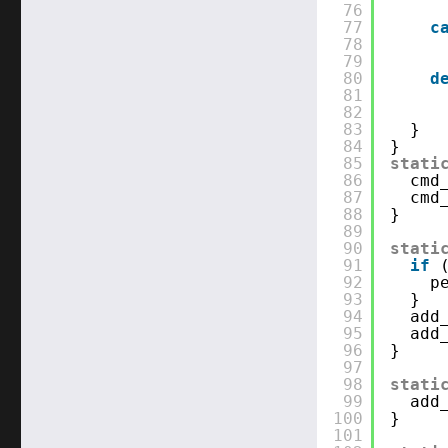
76
77
c
78
79
80
d
81
82
83
}
84
}
85
stati
86
cmd
87
cmd
88
}
89
90
stati
91
if
92
p
93
}
94
add
95
add
96
}
97
98
stati
99
add
100
}
101