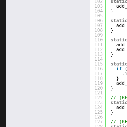
102
stati
103
add
104
}
105
106
stati
107
add
108
}
109
110
stati
111
add
112
add
113
}
114
115
stati
116
if
117
l
118
}
119
add
120
}
121
122
// (R
123
stati
124
add
125
}
126
127
// (R
128
stati