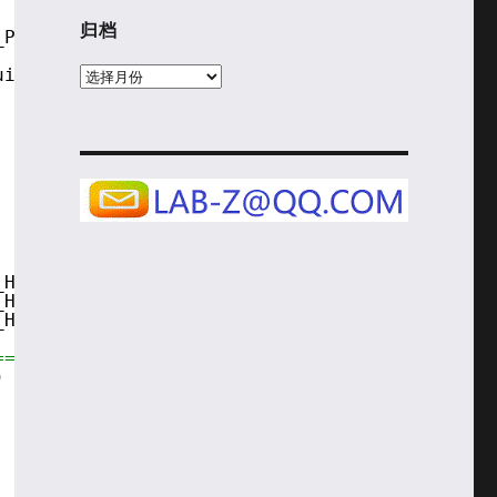
归档
_PAGE_HEIGHT;
uint8_t 
*
)font5x8 };
归
档
_HEIGHT_16 
/
SSD1306_PAGE_HEIGHT];
_HEIGHT_32 
/
SSD1306_PAGE_HEIGHT];
_HEIGHT_64 
/
SSD1306_PAGE_HEIGHT];
====================*/
) {