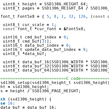
c
uint8_t height 
=
SSD1306_HEIGHT_64;
c
uint8_t pages 
=
SSD1306_HEIGHT_64 
/
SSD1306
font_t Font5x8 
=
{ 
5
, 
8
, 
1
, 
32
, 
126
, (
const
c
uint8_t cur_scale 
=
1
;
c
const
font_t 
*
cur_font 
=
&
Font5x8;
c
uint16_t cmd_buf_index 
=
0
;
c
uint8_t cmd_buf[
31
];
c
uint16_t data_buf_index 
=
0
;
c
uint16_t update_data_buf_index 
=
0
;
c
uint8_t 
*
data_buf;
c
uint8_t data_buf_16[SSD1306_WIDTH 
*
SSD1306
c
uint8_t data_buf_32[SSD1306_WIDTH 
*
SSD1306
c
uint8_t data_buf_64[SSD1306_WIDTH 
*
SSD1306
============================C code===========
ssd1306_setup(ssd1306_height_t ssd1306_height
ght 
=
ssd1306_height;
es 
=
height 
/
SSD1306_PAGE_HEIGHT;
tch
(ssd1306_height) {
ase
16
:
data_buf 
=
data_buf_16;