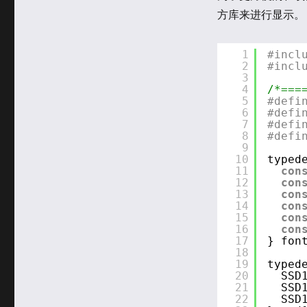
方库来进行显示。
1
#incl
2
#incl
3
4
/*===
5
#defi
6
#defi
7
#defi
8
#defi
9
10
typed
11
con
12
con
13
con
14
con
15
con
16
con
17
} fon
18
19
typed
20
SSD
21
SSD
22
SSD