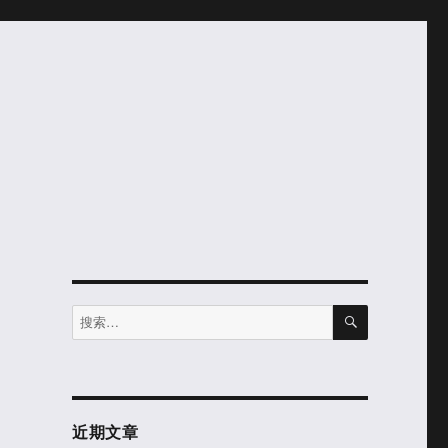
搜
搜
索
索：
近期文章