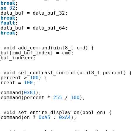
break
;
ase
32
:
data_buf 
=
data_buf_32;
break
;
efault
:
data_buf 
=
data_buf_64;
break
;
c
void
add_command(uint8_t cmd) {
_buf[cmd_buf_index] 
=
cmd;
_buf_index
+
+
;
c
void
set_contrast_control(uint8_t percent) 
(percent > 
100
) {
ercent 
=
100
;
_command(
0x81
);
_command(percent 
*
255
/
100
);
c
void
set_entire_display_on(bool on) {
_command(on 
?
0xA5
: 
0xA4
);