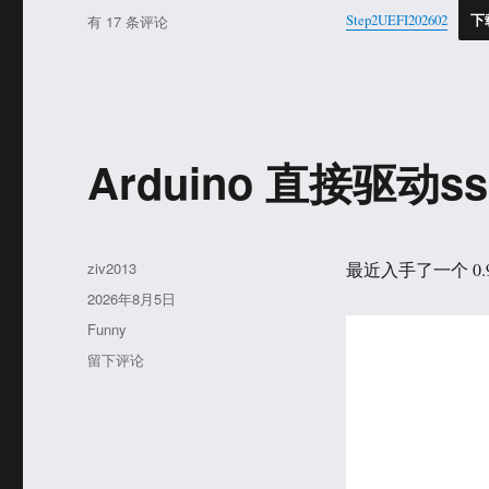
类
Index
Step2UEFI202602
下
有 17 条评论
of
“Step
to
UEFI”
Arduino 直接驱动ss
作
ziv2013
最近入手了一个 0.9
者
发
2026年8月5日
布
分
Funny
于
类
于
留下评论
Arduino
直
接
驱
动