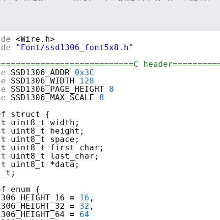
ude
<Wire.h>
ude
"Font/ssd1306_font5x8.h"
============================C header=========
ne
SSD1306_ADDR 
0x3C
ne
SSD1306_WIDTH 
128
ne
SSD1306_PAGE_HEIGHT 
8
ne
SSD1306_MAX_SCALE 
8
ef struct {
st
uint8_t width;
st
uint8_t height;
st
uint8_t space;
st
uint8_t first_char;
st
uint8_t last_char;
st
uint8_t 
*
data;
t_t;
ef enum {
1306_HEIGHT_16 
=
16
,
1306_HEIGHT_32 
=
32
,
1306_HEIGHT_64 
=
64