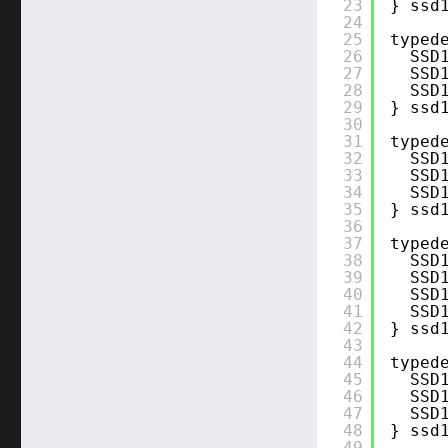
23
} ssd
24
25
typed
26
SSD
27
SSD
28
SSD
29
} ssd
30
31
typed
32
SSD
33
SSD
34
SSD
35
} ssd
36
37
typed
38
SSD
39
SSD
40
SSD
41
SSD
42
} ssd
43
44
typed
45
SSD
46
SSD
47
SSD
48
} ssd
49