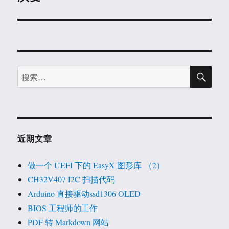
文
章：
搜
搜
索
索：
近期文章
做一个 UEFI 下的 EasyX 图形库 （2）
CH32V407 I2C 扫描代码
Arduino 直接驱动ssd1306 OLED
BIOS 工程师的工作
PDF 转 Markdown 网站