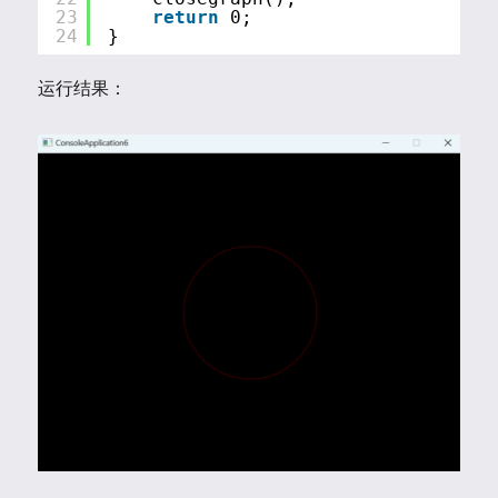
23
return
0;
24
}
运行结果：