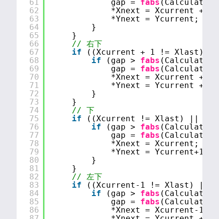
61
gap = 
fabs
(CalculateDi
62
*Xnext = Xcurrent + 1;
63
*Ynext = Ycurrent;
64
}
65
}
66
// 右下
67
if
((Xcurrent + 1 != Xlast) ||
68
if
(gap > 
fabs
(CalculateDi
69
gap = 
fabs
(CalculateDi
70
*Xnext = Xcurrent + 1;
71
*Ynext = Ycurrent + 1;
72
}
73
}
74
// 下
75
if
((Xcurrent != Xlast) || (Yc
76
if
(gap > 
fabs
(CalculateDi
77
gap = 
fabs
(CalculateDi
78
*Xnext = Xcurrent;
79
*Ynext = Ycurrent+1;
80
}
81
}
82
// 左下
83
if
((Xcurrent-1 != Xlast) || (
84
if
(gap > 
fabs
(CalculateDi
85
gap = 
fabs
(CalculateDi
86
*Xnext = Xcurrent-1;
87
*Ynext = Ycurrent + 1;