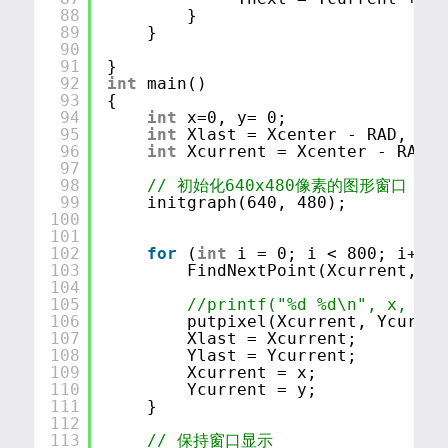
88
}
89
}
90
91
}
92
int
main()
93
{
94
int
x=0, y= 0;
95
int
Xlast = Xcenter - RAD, Yla
96
int
Xcurrent = Xcenter - RAD, 
97
98
// 初始化640x480像素的图形窗口
99
initgraph(640, 480);
100
101
102
for
(
int
i = 0; i < 800; i++) 
103
FindNextPoint(Xcurrent, Yc
104
105
//printf("%d %d\n", x, y);
106
putpixel(Xcurrent, Ycurren
107
Xlast = Xcurrent;
108
Ylast = Ycurrent;
109
Xcurrent = x;
110
Ycurrent = y;
111
}
112
113
// 保持窗口显示