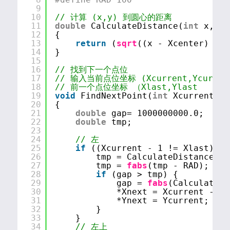
9
10
// 计算 (x,y) 到圆心的距离
11
double
CalculateDistance(
int
x, 
in
12
{
13
return
(
sqrt
((x - Xcenter) * (
14
}
15
16
// 找到下一个点位
17
// 输入当前点位坐标 (Xcurrent,Ycurren
18
// 前一个点位坐标 （Xlast,Ylast
19
void
FindNextPoint(
int
Xcurrent, 
i
20
{
21
double
gap= 1000000000.0;
22
double
tmp;
23
24
// 左
25
if
((Xcurrent - 1 != Xlast) ||
26
tmp = CalculateDistance(Xc
27
tmp = 
fabs
(tmp - RAD);
28
if
(gap > tmp) {
29
gap = 
fabs
(CalculateDi
30
*Xnext = Xcurrent - 1;
31
*Ynext = Ycurrent;
32
}
33
}
34
// 左上