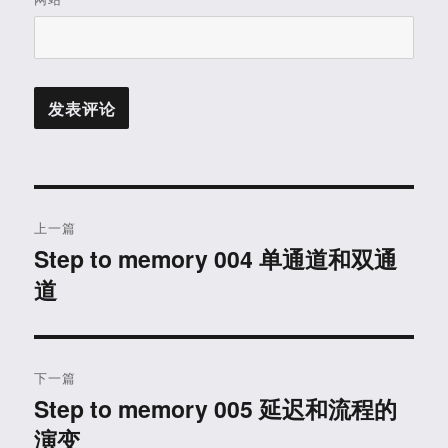
文
上一篇
章
Step to memory 004 单通道和双通
上
道
篇
导
文
航
章：
下一篇
Step to memory 005 延迟和流程的
下
演变
篇