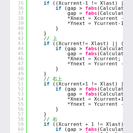
35
if
((Xcurrent-1 != Xlast) || (
36
if
(gap > 
fabs
(CalculateDi
37
gap = 
fabs
(CalculateDi
38
*Xnext = Xcurrent - 1;
39
*Ynext = Ycurrent-1; 
40
}
41
}
42
// 上
43
if
((Xcurrent!= Xlast) || (Ycu
44
if
(gap > 
fabs
(CalculateDi
45
gap = 
fabs
(CalculateDi
46
*Xnext = Xcurrent;
47
*Ynext = Ycurrent - 1;
48
}
49
}
50
// 右上
51
if
((Xcurrent+1 != Xlast) || (
52
if
(gap > 
fabs
(CalculateDi
53
gap = 
fabs
(CalculateDi
54
*Xnext = Xcurrent+1;
55
*Ynext = Ycurrent - 1;
56
}
57
}
58
// 右
59
if
((Xcurrent + 1 != Xlast) ||
60
if
(gap > 
fabs
(CalculateDi