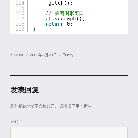
114
_getch();
115
116
// 关闭图形窗口
117
closegraph();
118
return
0;
119
}
作
发
分
ziv2013
2025年6月20日
Funny
者
布
类
于
发表回复
您的邮箱地址不会被公开。
必填项已用
*
标注
评论
*