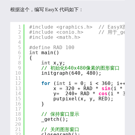
根据这个，编写 EasyX 代码如下：
1
#include <graphics.h>  // EasyX
2
#include <conio.h>     // 用于_getc
3
#include <math.h>    
4
5
#define RAD 100
6
int
main()
7
{
8
int
x,y;
9
// 初始化640x480像素的图形窗口
10
initgraph(640, 480);
11
12
for
(
int
i = 0; i < 360; i++) {
13
x = 320 + RAD * 
sin
(i * 3.1
14
y=  240+ RAD * 
cos
(i * 3.14
15
putpixel(x, y, RED);  
16
}
17
18
// 保持窗口显示
19
_getch();
20
21
// 关闭图形窗口
22
closegraph();