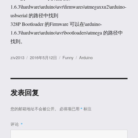
1.6.3\hardware\arduino\avr\firmwares\atmegaxxu2\arduino-
usbserial 的路径中找到
328P Bootloader 的Firmware 可以在\arduino-
1.6.3\hardware\arduino\avr\bootloaders\atmega 的路径中
找到。
作
发
分
标
ziv2013
2016年5月12日
Funny
Arduino
者
布
类
签
于
发表回复
您的邮箱地址不会被公开。
必填项已用
*
标注
评论
*