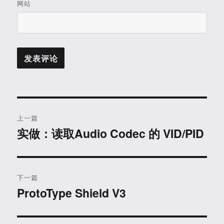
网站
文
上一篇
章
实做：读取Audio Codec 的 VID/PID
上
篇
导
文
航
章：
下一篇
ProtoType Shield V3
下
篇
文