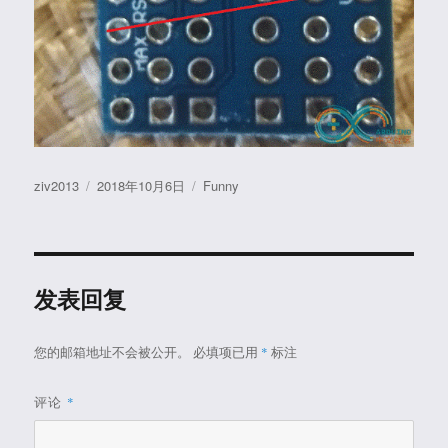
作
发
分
ziv2013
2018年10月6日
Funny
者
布
类
于
发表回复
您的邮箱地址不会被公开。
必填项已用
*
标注
评论
*