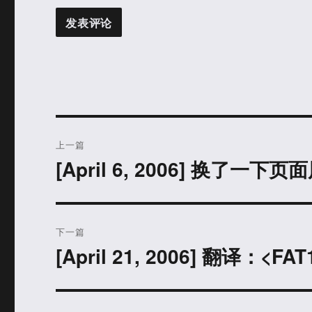
文
上一篇
章
[April 6, 2006] 换了
上
篇
导
文
航
章：
下一篇
[April 21, 2006] 翻译：<F
下
篇
文
章：