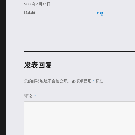
者
发
2006年4月11日
布
分
Delphi
frog
于
类
发表回复
您的邮箱地址不会被公开。
必填项已用
*
标注
评论
*