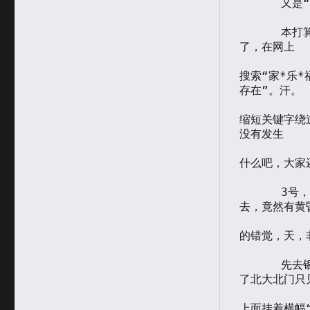
于
      又是“五一”，这是我在北京度过的第一个劳动节，三天假期。

类
      本打算去“家*乐*福”看看热闹，正好有事情，没去成。等到有空
了，在网上

搜索“家*乐*
存在”。汗。

缩短关键字绕
没有发生

什么吧，大家
      3号，被隔壁装修的电钻吵醒。起来准备上街。天色昏暗，一眼望
去，竟然有黄昏
的错觉，天，
      先去银行，开通可以支付的网上银行，交水煤气费会省事许多，到
了北大北门只见
上面挂着横幅