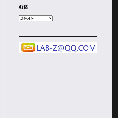
归档
归
档