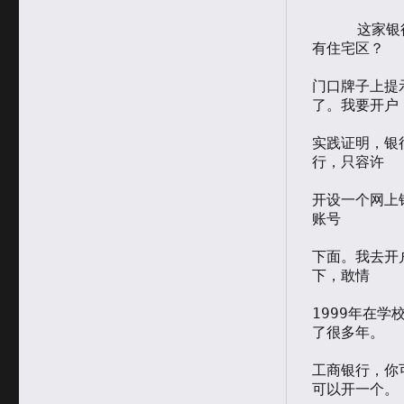
     这家银行位于中关村图书大厦附近，周末人很少，莫非是因为附近没
有住宅区？

门口牌子上提
了。我要开户，
实践证明，银
行，只容许

开设一个网上
账号

下面。我去开
下，敢情

1999年在
了很多年。

工商银行，你
可以开一个。
