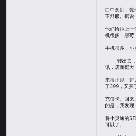
口中念到，数
不舒服。据说

他们给拉上一
机很多，黑莓

手机很多，小
    转出去，准备到对面的科贸看看。过了马路，对面有一家华信通电
讯，店面挺大，
来很正规。进
了399，又买了
充值卡。回来
的是，我发现

将小灵通的S
可以了。
