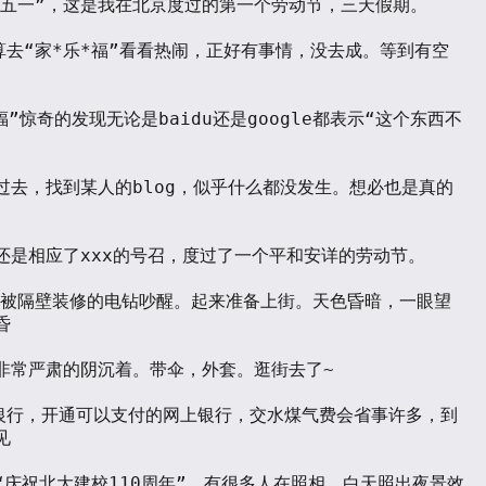
福”惊奇的发现无论是baidu还是google都表示“这个东西不
过去，找到某人的blog，似乎什么都没发生。想必也是真的
还是相应了xxx的号召，度过了一个平和安详的劳动节。



非常严肃的阴沉着。带伞，外套。逛街去了~



“庆祝北大建校110周年”。有很多人在照相，白天照出夜景效