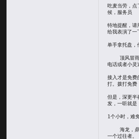
吃麦当劳，点
候，服务员

特地提醒，请
给我表演了一下
单手拿托盘，
    顶风冒雨，打算去买个小灵通，公司晚上经常开电话会议，只有固定
电话或者小灵通
接入才是免费
打。拨打免费，
但是，深更半
发，一听就是

1个小时，难
    海龙，鼎好门口聚集着很多拉客的人，他们用“秃鹫”的眼神打量着每
一个过往者。
