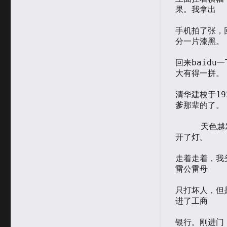
果。我拿出

手机拍了张，
分一片漆黑。

回来baidu
大有得一拼。

清华建校于1
爹那辈的了。

     天色越发阴沉，仿佛晚上七八点。路上的车都打开了前灯，楼中也都
开了灯。

走着走着，我
雷公雷母

只打坏人，但
进了工商

银行。刚进门