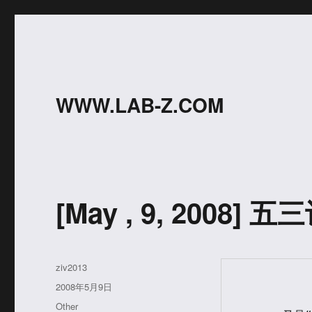
WWW.LAB-Z.COM
[May , 9, 2008] 五
作
ziv2013
者
发
            五三记 中关村的水啊
2008年5月9日
布
分
Other