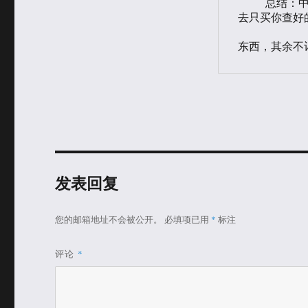
    总结：中关村水很深，到哪里买东西最好现在网上查询好。然后，进
去只买你查好的
东西，其余不
发表回复
您的邮箱地址不会被公开。
必填项已用
*
标注
评论
*