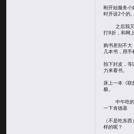
刚开始服务小
时开设2个的。
    之后我又去中关村图书大厦转了一圈，书非常多，办个会员卡就可以
打8折，和网上
购书差别不大
几本书，用手机
拍下封皮，等
力来看书。

床上一本《联
极。

    中午吃的麦当劳，注意到他的门都是从里面向外推的，后来又光顾了
一下肯德基

（不是吃东西
样的呢？
