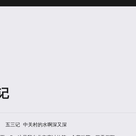
三记
深又深
