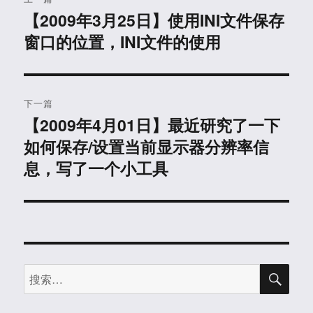
章
【2009年3月25日】使用INI文件保存
上
窗口的位置，INI文件的使用
篇
导
文
航
章：
下一篇
【2009年4月01日】最近研究了一下
下
如何保存/设置当前显示器分辨率信
篇
文
息，写了一个小工具
章：
搜
搜
索
索：