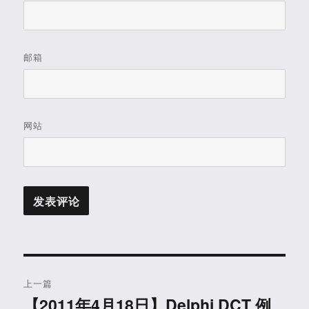
邮箱
网站
文
上一篇
章
【2011年4月18日】Delphi DCT 例
上