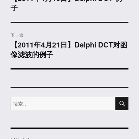
子
篇
导
文
航
章：
下一篇
【2011年4月21日】Delphi DCT对图
下
像滤波的例子
篇
文
章：
搜
搜
索
索：