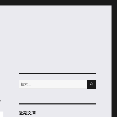
搜
搜
索
索：
码：
近期文章