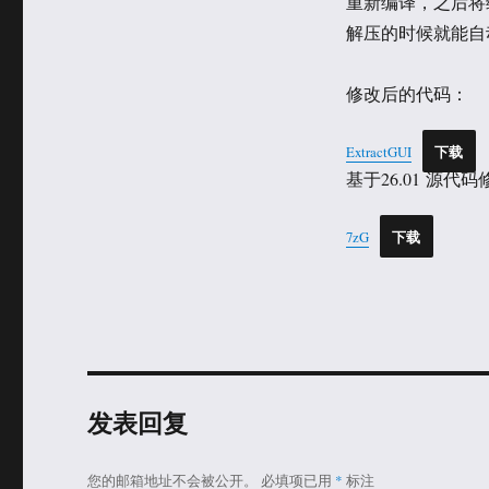
重新编译，之后将编
解压的时候就能自
修改后的代码：
ExtractGUI
下载
基于26.01 源代码
7zG
下载
发表回复
您的邮箱地址不会被公开。
必填项已用
*
标注