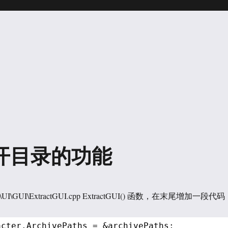
打开目录的功能
ip\UI\GUI\ExtractGUI.cpp ExtractGUI() 函数，在末尾增加一段代
acter.ArchivePaths = &archivePaths;