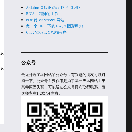
Arduino 直接驱动ssd1306 OLED
BIOS 工程师的工作
PDF 转 Markdown 网站
做一个 UEFI 下的 EasyX 图形库(1)
Ch32V307 I2C 扫描程序
&& extracter.MessagesDisplayed;
公众号
 && !options.OutputDir.IsEmpty())  
最近开通了本网站的公众号，有兴趣的朋友可以订
阅一下。公众号主要作用是为了某一天本网站由于
某种原因失联，可以通过公众号再次取得联系。发
送频率在1-2次/月左右。
, NULL, NULL, SW_SHOWNORMAL);  