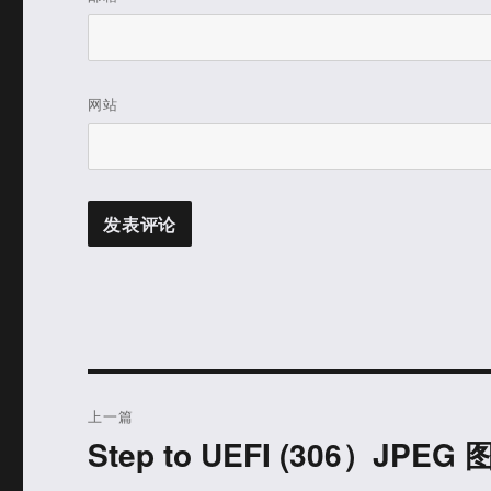
网站
文
上一篇
章
Step to UEFI (306）JPE
上
篇
导