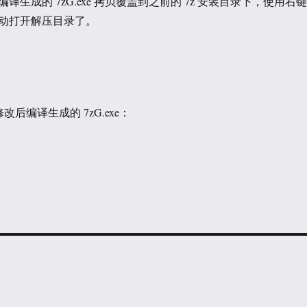
译生成的 7zG.exe 拷贝覆盖到之前的 7z 安装目录下，使用右键
动打开解压目录了。
修改后编译生成的 7zG.exe：