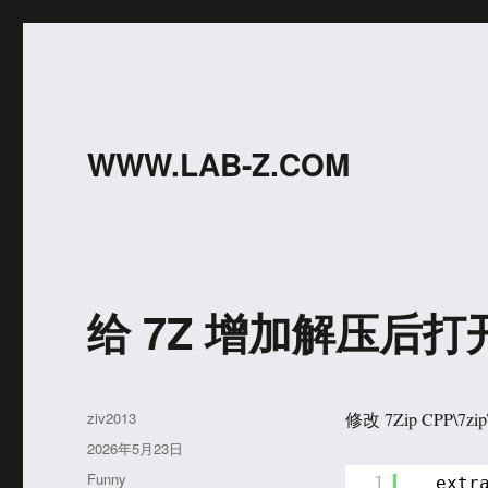
WWW.LAB-Z.COM
给 7Z 增加解压后
作
ziv2013
修改 7Zip CPP\7z
者
发
2026年5月23日
布
分
Funny
1
extr