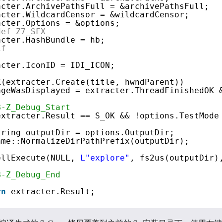
acter.ArchivePathsFull = &archivePathsFull;
acter.WildcardCensor = &wildcardCensor;
acter.Options = &options;
def Z7_SFX
acter.HashBundle = hb;
if
acter.IconID = IDI_ICON;
K(extracter.Create(title, hwndParent))
ageWasDisplayed = extracter.ThreadFinishedOK 
B-Z_Debug_Start
extracter.Result == S_OK && !options.TestMode
tring outputDir = options.OutputDir;  
ame::NormalizeDirPathPrefix(outputDir);  
ellExecute(NULL, 
L"explore"
, fs2us(outputDir)
B-Z_Debug_End
rn
extracter.Result;