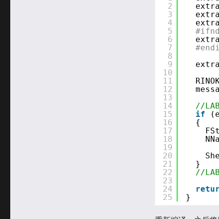
于
类
2
extr
3
extr
4
extr
5
#ifn
6
extr
7
#end
8
9
extr
10
11
RINO
12
mess
13
14
//LA
15
if
(
16
{  
17
FS
18
NN
19
20
Sh
21
}
22
//LA
23
24
retu
25
}