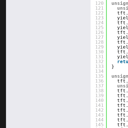
120
unsig
121
uns
122
tft
123
yie
124
tft
125
yie
126
tft
127
yie
128
tft
129
yie
130
tft
131
yie
132
ret
133
}
134
135
unsig
136
tft
137
uns
138
tft
139
tft
140
tft
141
tft
142
tft
143
tft
144
tft
145
tft