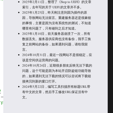
***/
2025年2月11日，整理了《Step to UEFI》的文章
索引，去年写的关于 UEFI 的文章并不多。
2025年1月25日，昨天刚注意到因为插件的原
因，导致网站无法留言。重建服务器还是很麻烦
的事情，主要是因为没有系统性的测试，不知道
哪里有问题了，只有碰到之后才知道。
2025年1月10日，前天服务器崩溃了一次，所有
数据丢失。服务器供应商也没有备份，我手工恢
复之前网站的备份，如果遇到问题，请给我留
言。
2024年10月31日，最近一段网站不是很稳定，应
该是空间供运营商的问题。
2024年10月24日，近期很多朋友反映无法下载的
问题，这个可能是因为本站开启防盗链功能导致
的，如果遇到无法下载的情况可以尝试将下载链
接拷贝到新的窗口打开。
2024年5月22日，编写工具扫描所有标题URL带
e above for CS/DC
有中文的文章，然后手工修改URL保证没有中
T_DC, TFT_RST);
文。
TFT_DC, TFT_MOSI, TFT_CLK, TFT_RST, TFT_MISO)