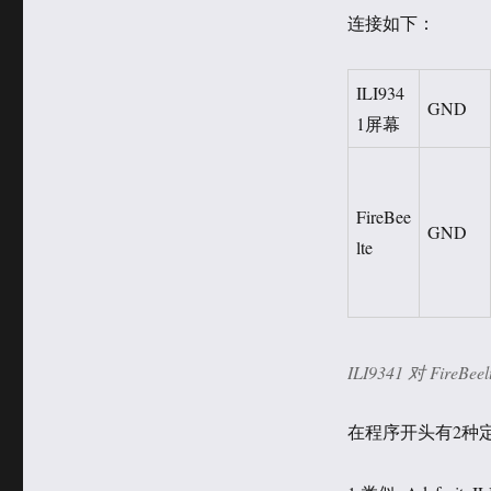
于
类
连接如下：
ILI934
GND
1屏幕
FireBee
GND
lte
ILI9341 对 FireBe
在程序开头有2种