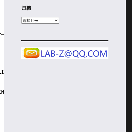
归档
归
档
1_BLUE));
LI9341_MAGENTA));
ENTA));