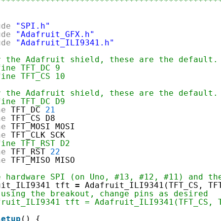
*********************************************
ude
"SPI.h"
ude
"Adafruit_GFX.h"
ude
"Adafruit_ILI9341.h"
r the Adafruit shield, these are the default.
fine TFT_DC 9
fine TFT_CS 10
r the Adafruit shield, these are the default.
fine TFT_DC D9
ne
TFT_DC 
21
ne
TFT_CS D8
ne
TFT_MOSI MOSI
ne
TFT_CLK SCK
fine TFT_RST D2
ne
TFT_RST 
22
ne
TFT_MISO MISO
e hardware SPI (on Uno, #13, #12, #11) and th
uit_ILI9341 tft 
=
Adafruit_ILI9341(TFT_CS, TF
 using the breakout, change pins as desired
fruit_ILI9341 tft = Adafruit_ILI9341(TFT_CS, 
setup
() {