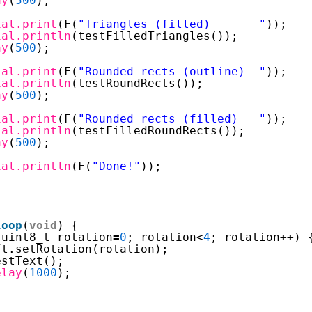
ay
(
500
);
ial.print
(F(
"Triangles (filled)       "
));
ial.println
(testFilledTriangles());
ay
(
500
);
ial.print
(F(
"Rounded rects (outline)  "
));
ial.println
(testRoundRects());
ay
(
500
);
ial.print
(F(
"Rounded rects (filled)   "
));
ial.println
(testFilledRoundRects());
ay
(
500
);
ial.println
(F(
"Done!"
));
loop
(
void
) {
(uint8_t rotation
=
0
; rotation<
4
; rotation
+
+
) 
ft.setRotation(rotation);
estText();
elay
(
1000
);