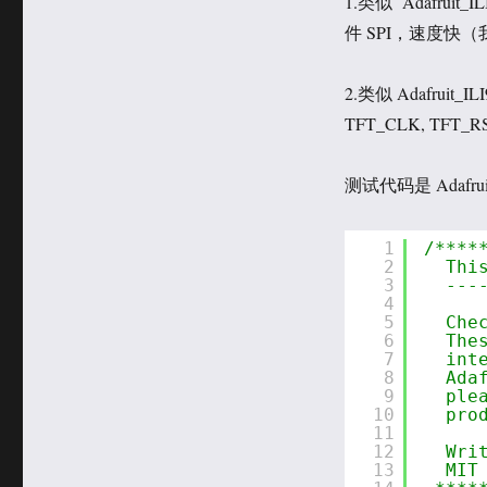
1.类似 Adafruit_I
件 SPI，速度快（
2.类似 Adafruit_ILI
TFT_CLK, TFT_
测试代码是 Adafruit
1
/****
2
Thi
3
---
4
5
Che
6
The
7
int
8
Ada
9
ple
10
pro
11
12
Wri
13
MIT