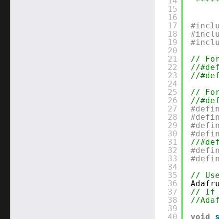
14
****
15
16
17
#incl
18
#incl
19
#incl
20
21
// Fo
22
//#de
23
//#de
24
25
// Fo
26
//#de
27
#defi
28
#defi
29
#defi
30
#defi
31
//#de
32
#defi
33
#defi
34
35
// Us
36
Adafr
37
// If
38
//Ada
39
40
void