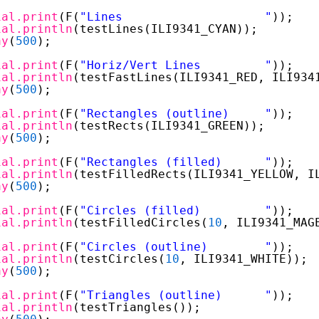
ial.print
(F(
"Lines                    "
));
ial.println
(testLines(ILI9341_CYAN));
ay
(
500
);
ial.print
(F(
"Horiz/Vert Lines         "
));
ial.println
(testFastLines(ILI9341_RED, ILI934
ay
(
500
);
ial.print
(F(
"Rectangles (outline)     "
));
ial.println
(testRects(ILI9341_GREEN));
ay
(
500
);
ial.print
(F(
"Rectangles (filled)      "
));
ial.println
(testFilledRects(ILI9341_YELLOW, I
ay
(
500
);
ial.print
(F(
"Circles (filled)         "
));
ial.println
(testFilledCircles(
10
, ILI9341_MAG
ial.print
(F(
"Circles (outline)        "
));
ial.println
(testCircles(
10
, ILI9341_WHITE));
ay
(
500
);
ial.print
(F(
"Triangles (outline)      "
));
ial.println
(testTriangles());