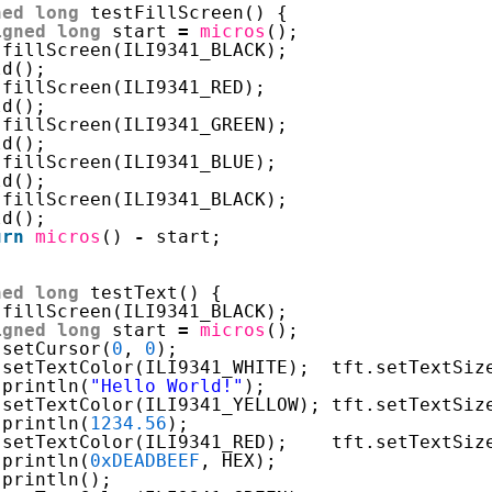
ned
long
testFillScreen() {
igned
long
start 
=
micros
();
.fillScreen(ILI9341_BLACK);
ld();
.fillScreen(ILI9341_RED);
ld();
.fillScreen(ILI9341_GREEN);
ld();
.fillScreen(ILI9341_BLUE);
ld();
.fillScreen(ILI9341_BLACK);
ld();
urn
micros
() 
-
start;
ned
long
testText() {
.fillScreen(ILI9341_BLACK);
igned
long
start 
=
micros
();
.setCursor(
0
, 
0
);
.setTextColor(ILI9341_WHITE);  tft.setTextSiz
.println(
"Hello World!"
);
.setTextColor(ILI9341_YELLOW); tft.setTextSiz
.println(
1234.56
);
.setTextColor(ILI9341_RED);    tft.setTextSiz
.println(
0xDEADBEEF
, HEX);
.println();