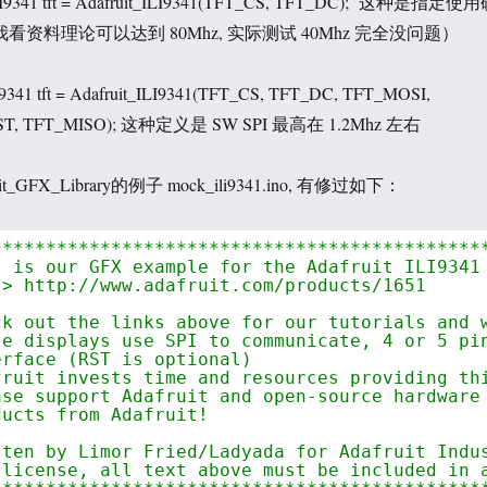
LI9341 tft = Adafruit_ILI9341(TFT_CS, TFT_DC); 这种是指定使
我看资料理论可以达到 80Mhz, 实际测试 40Mhz 完全没问题）
9341 tft = Adafruit_ILI9341(TFT_CS, TFT_DC, TFT_MOSI,
RST, TFT_MISO); 这种定义是 SW SPI 最高在 1.2Mhz 左右
_GFX_Library的例子 mock_ili9341.ino, 有修过如下：
*********************************************
s is our GFX example for the Adafruit ILI9341
-> 
http://www.adafruit.com/products/1651
ck out the links above for our tutorials and 
se displays use SPI to communicate, 4 or 5 pi
erface (RST is optional)
fruit invests time and resources providing th
ase support Adafruit and open-source hardware
ducts from Adafruit!
tten by Limor Fried/Ladyada for Adafruit Indu
 license, all text above must be included in 