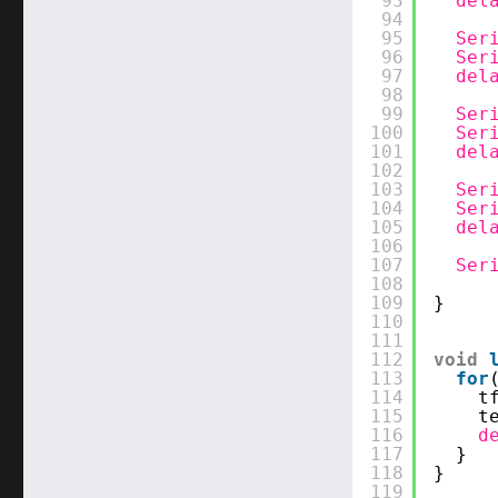
93
del
94
95
Ser
96
Ser
97
del
98
99
Ser
100
Ser
101
del
102
103
Ser
104
Ser
105
del
106
107
Ser
108
109
}
110
111
112
void
113
for
114
t
115
t
116
d
117
}
118
}
119