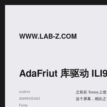
WWW.LAB-Z.COM
AdaFriut 库驱动 ILI
作
ziv2013
之前在 Teensy上使
者
发
2020年9月23日
这个屏幕，相比之下 
布
分
Funny