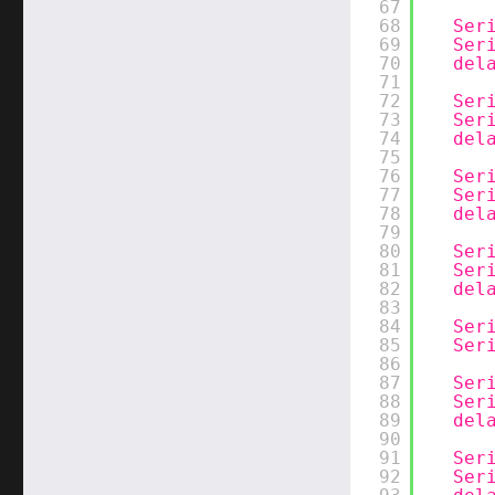
67
68
Ser
69
Ser
70
del
71
72
Ser
73
Ser
74
del
75
76
Ser
77
Ser
78
del
79
80
Ser
81
Ser
82
del
83
84
Ser
85
Ser
86
87
Ser
88
Ser
89
del
90
91
Ser
92
Ser