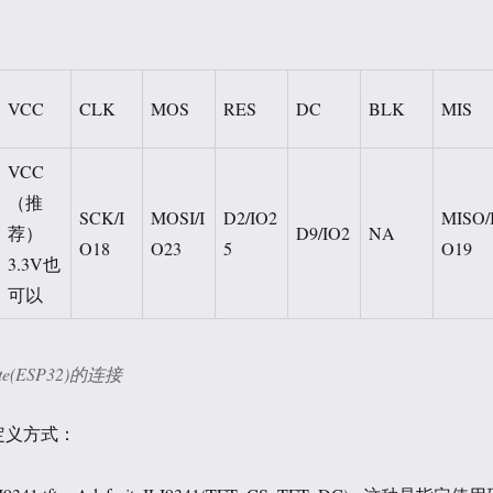
VCC
CLK
MOS
RES
DC
BLK
MIS
VCC
（推
SCK/I
MOSI/I
D2/IO2
MISO/
荐）
D9/IO2
NA
O18
O23
5
O19
3.3V也
可以
elte(ESP32)的连接
定义方式：