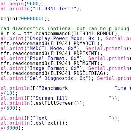
ial.begin
(
9600
);
ial.println
(
"ILI9341 Test!"
); 
.begin(
2000000UL
);
read diagnostics (optional but can help debug
t8_t x 
=
tft.readcommand8(ILI9341_RDMODE);
ial.print
(
"Display Power Mode: 0x"
); 
Serial.p
tft.readcommand8(ILI9341_RDMADCTL);
ial.print
(
"MADCTL Mode: 0x"
); 
Serial.println
(
tft.readcommand8(ILI9341_RDPIXFMT);
ial.print
(
"Pixel Format: 0x"
); 
Serial.println
tft.readcommand8(ILI9341_RDIMGFMT);
ial.print
(
"Image Format: 0x"
); 
Serial.println
tft.readcommand8(ILI9341_RDSELFDIAG);
ial.print
(
"Self Diagnostic: 0x"
); 
Serial.prin
ial.println
(F(
"Benchmark                Time 
ay
(
10
);
ial.print
(F(
"Screen fill              "
));
ial.println
(testFillScreen());
ay
(
500
);
ial.print
(F(
"Text                     "
));
ial.println
(testText());
ay
(
3000
);