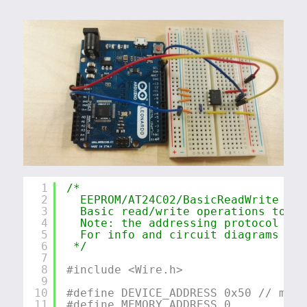
1
/*
2
EEPROM/AT24C02/BasicReadWrite
3
Basic read/write operations to ex
4
Note: the addressing protocol use
5
For info and circuit diagrams see
6
*/
7
8
#include <Wire.h>
9
10
#define DEVICE_ADDRESS 0x50 // must
11
#define MEMORY_ADDRESS 0