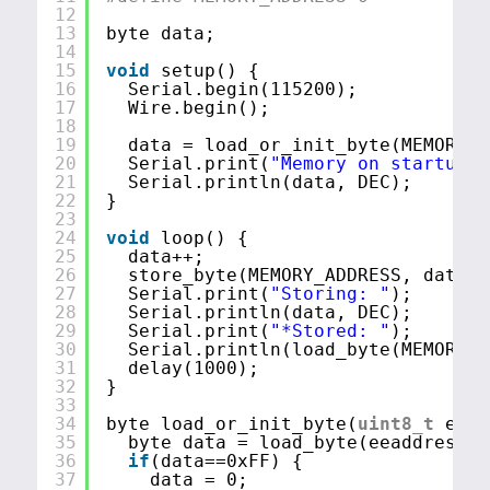
12
13
byte data;
14
15
void
setup() {
16
Serial.begin(115200);
17
Wire.begin();
18
19
data = load_or_init_byte(MEMORY_A
20
Serial.print(
"Memory on startup: 
21
Serial.println(data, DEC);
22
}
23
24
void
loop() {
25
data++;
26
store_byte(MEMORY_ADDRESS, data);
27
Serial.print(
"Storing: "
);
28
Serial.println(data, DEC);
29
Serial.print(
"*Stored: "
);
30
Serial.println(load_byte(MEMORY_A
31
delay(1000);
32
}
33
34
byte load_or_init_byte(
uint8_t
eead
35
byte data = load_byte(eeaddress);
36
if
(data==0xFF) {
37
data = 0;