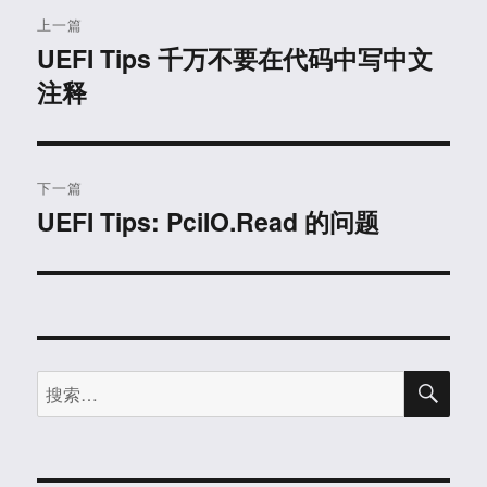
文
上一篇
章
UEFI Tips 千万不要在代码中写中文
上
注释
篇
导
文
航
章：
下一篇
UEFI Tips: PciIO.Read 的问题
下
篇
文
章：
搜
搜
索
索：