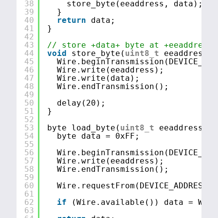
38
store_byte(eeaddress, data);
39
}
40
return
data;
41
}
42
43
// store +data+ byte at +eeaddress+
44
void
store_byte(
uint8_t
eeaddress, 
45
Wire.beginTransmission(DEVICE_ADD
46
Wire.write(eeaddress);
47
Wire.write(data);
48
Wire.endTransmission();
49
50
delay(20);
51
}
52
53
byte load_byte(
uint8_t
eeaddress) {
54
byte data = 0xFF;
55
56
Wire.beginTransmission(DEVICE_ADD
57
Wire.write(eeaddress);
58
Wire.endTransmission();
59
60
Wire.requestFrom(DEVICE_ADDRESS,1
61
62
if
(Wire.available()) data = Wire
63