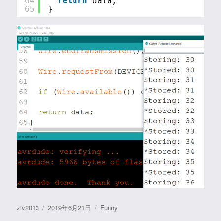
64
return
data;
65
}
作
发
分
ziv2013
2019年6月21日
Funny
者
布
类