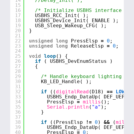
14
//Delay_Init( );
15
16
/* Initialize USBHS interface to 
17
USBHS_RCC_Init( );
18
USBHS_Device_Init( ENABLE );
19
USB_Sleep_Wakeup_CFG( );
20
}
21
22
unsigned
long
PressElsp 
=
0
;
23
unsigned
long
ReleaseElsp 
=
0
;
24
25
void
loop
() {
26
if
( USBHS_DevEnumStatus )
27
{
28
29
/* Handle keyboard lighting */
30
KB_LED_Handle( );
31
32
if
((
digitalRead
(D18) 
=
=
LOW
) 
&
33
USBHS_Endp_DataUp( DEF_UEP1, 
34
PressElsp 
=
millis
();
35
Serial.println
(
"a"
);
36
}
37
38
if
((PressElsp 
!
=
0
) 
&
&
(
millis
39
USBHS_Endp_DataUp( DEF_UEP1, 
40
PressElsp 
=
0
;