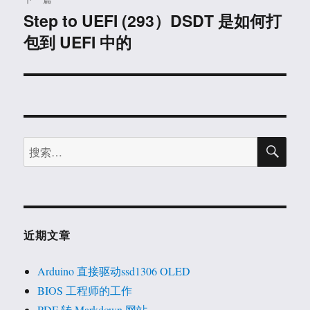
Step to UEFI (293）DSDT 是如何打
下
包到 UEFI 中的
篇
文
章：
搜
搜
索
索：
近期文章
Arduino 直接驱动ssd1306 OLED
BIOS 工程师的工作
PDF 转 Markdown 网站