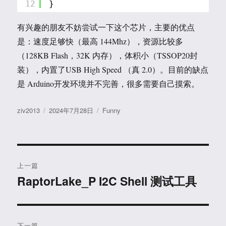
12
}
有兴趣的朋友不妨尝试一下这个芯片，主要的优点
是：速度足够快（最高 144Mhz），资源比较多
（128KB Flash，32K 内存），体积小（TSSOP20封
装），内置了USB High Speed （真 2.0）。目前的缺点
是 Arduino开发环境并不完善，很多需要自己摸索。
作
发
分
ziv2013
2024年7月28日
Funny
者
布
类
于
文
上一篇
章
RaptorLake_P I2C Shell 测试工具
上
篇
导
文
航
章：
下一篇