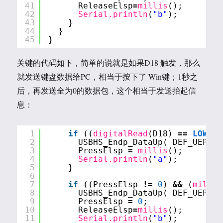
41
ReleaseElsp
=
millis
();
42
Serial.println
(
"b"
);
43
}
44
}
45
}
关键的代码如下，简单的说就是如果D18 触发，那么
就发送键盘数据给PC，相当于按下了 Win键；1秒之
后，再发送全为0的数据包，这个相当于发送抬起信
息：
1
if
((
digitalRead
(D18) 
=
=
LOW
) 
&
2
USBHS_Endp_DataUp( DEF_UEP1, 
3
PressElsp 
=
millis
();
4
Serial.println
(
"a"
);
5
}
6
7
if
((PressElsp 
!
=
0
) 
&
&
(
millis
8
USBHS_Endp_DataUp( DEF_UEP1, 
9
PressElsp 
=
0
;
10
ReleaseElsp
=
millis
();
11
Serial.println
(
"b"
);