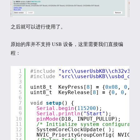
之后就可以进行使用了。
原始的库并不支持 USB 设备，这里需要我们直接编
程：
1
#include
"src\\userUsbKB\\ch32v30x_
2
#include
"src\\userUsbKB\\usbd_comp
3
4
uint8_t  KeyPress[
8
] 
=
{
0x08
, 
0
, 
0
,
5
uint8_t  KeyRelease[
8
] 
=
{
0
, 
0
, 
0
, 
6
7
void
setup
() {
8
Serial.begin
(
115200
);
9
Serial.println
(
"Start"
);
10
pinMode
(D18, INPUT_PULLUP);
11
/* Initialize system configuratio
12
SystemCoreClockUpdate( );
13
NVIC_PriorityGroupConfig( NVIC_Pr