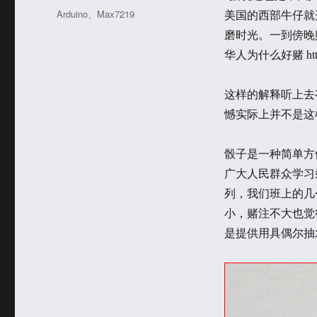
于
类
标
Arduino
、
Max7219
美国的西部牛仔就
签
磨时光。一到傍晚
华人为什么好赌 http:/
这样的解释听上去有
憾实际上并不是这
骰子是一种简单方
广大人民群众学习
列，我们班上的几
小，赌注不大也觉
是提供用具偶尔抽