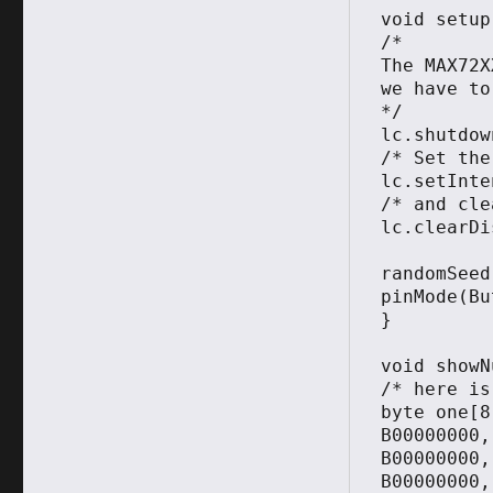
void setup
/*

The MAX72X
we have to
*/

lc.shutdow
/* Set the
lc.setInte
/* and cle
lc.clearDi
randomSeed
pinMode(Bu
}

void showN
/* here is
byte one[8
B00000000,

B00000000,

B00000000,
