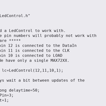
LedControl.h"

d a LedControl to work with.

e pin numbers will probably not work with 
are *****

 12 is connected to the DataIn

 11 is connected to the CLK

 10 is connected to LOAD

have only a single MAX72XX.

 lc=LedControl(12,11,10,1);

ys wait a bit between updates of the 
ong delaytime=50;

Pin=3;

t=1;
