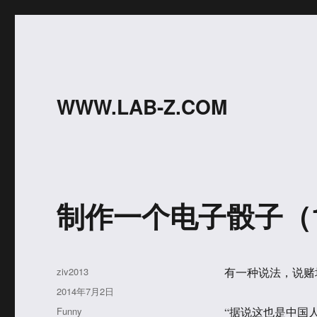
WWW.LAB-Z.COM
制作一个电子骰子（
作
ziv2013
有一种说法，说赌场
者
发
2014年7月2日
布
分
Funny
“据说这也是中国