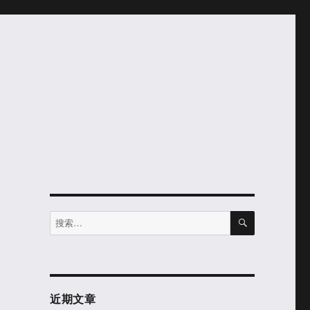
搜
搜
索
索：
近期文章
。