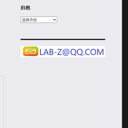
归档
归
档