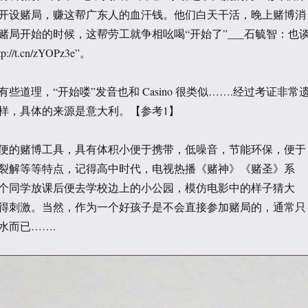
开设赌局，赚这帮广东人的血汗钱。他们白天干活，晚上赌博消
赌局开始的时候，这帮劳工就争相吆喝“开始了”___石毓智：也
/t.cn/zYOPz3e”。
些道理，“开始喽”发音也和 Casino 很类似…….经过考证非常
样，具体的来源是意大利。【参考1】
便的赌博工具，具有体积小便于携带，低噪音，节能环保，便于
裂解等等特点，记得高中时代，电视热播《赌神》《赌圣》系
个同学放课后便去学校边上的小公园，模仿电影中的样子猜大
得刺激。当然，作为一个好孩子是不会直接参加赌局的，通常只
水而已…….