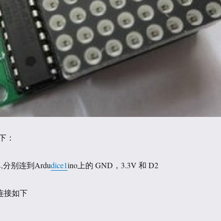
下：
,分别连到Ardu
dice1
ino上的 GND，3.3V 和 D2
n连接如下