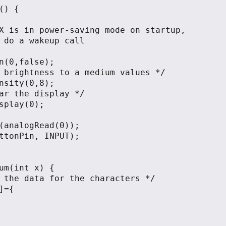
() {

X is in power-saving mode on startup,

 do a wakeup call

n(0,false);

 brightness to a medium values */

nsity(0,8);

ar the display */

splay(0);

(analogRead(0));

ttonPin, INPUT);

um(int x) {

 the data for the characters */

]={
