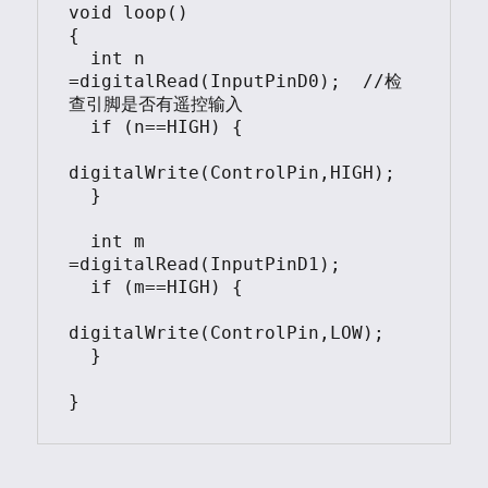
void loop()

{

  int n 
=digitalRead(InputPinD0);  //检
查引脚是否有遥控输入

  if (n==HIGH) {

digitalWrite(ControlPin,HIGH);

  }

  int m 
=digitalRead(InputPinD1);  

  if (m==HIGH) {

digitalWrite(ControlPin,LOW);

  }
