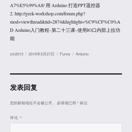
A7%E5%99%A8/ 用 Arduino 打造PPT遥控器
2. http://geek-workshop.com/forum.php?
mod=viewthread&tid=2874&highlight=%C9%CF%C0%A
D Arduino入门教程–第二十三课–使用IO口内部上拉功
能
作
发
分
标
ziv2013
2015年3月27日
Funny
Arduino
者
布
类
签
于
发表回复
您的邮箱地址不会被公开。
必填项已用
*
标注
评论
*