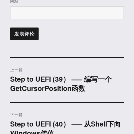
网站
文
上一篇
章
Step to UEFI (39） —– 编写一个
上
GetCursorPosition函数
篇
导
文
航
章：
下一篇
Step to UEFI (40） —– 从Shell下向
下
Windows传值
篇