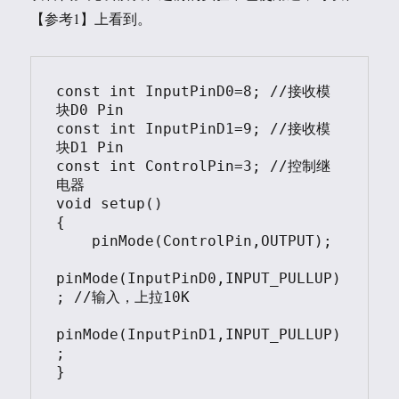
【参考1】上看到。
const int InputPinD0=8; //接收模
块D0 Pin

const int InputPinD1=9; //接收模
块D1 Pin

const int ControlPin=3; //控制继
电器

void setup()

{

    pinMode(ControlPin,OUTPUT);     

pinMode(InputPinD0,INPUT_PULLUP)
; //输入，上拉10K

pinMode(InputPinD1,INPUT_PULLUP)
;     

}
