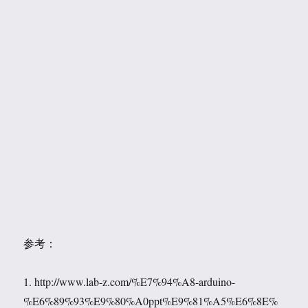
参考：
1. http://www.lab-z.com/%E7%94%A8-arduino-
%E6%89%93%E9%80%A0ppt%E9%81%A5%E6%8E%