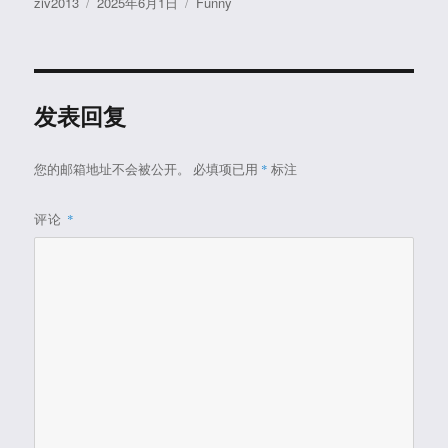
作
发
分
ziv2013
2025年6月1日
Funny
者
布
类
于
发表回复
您的邮箱地址不会被公开。
必填项已用
*
标注
评论
*