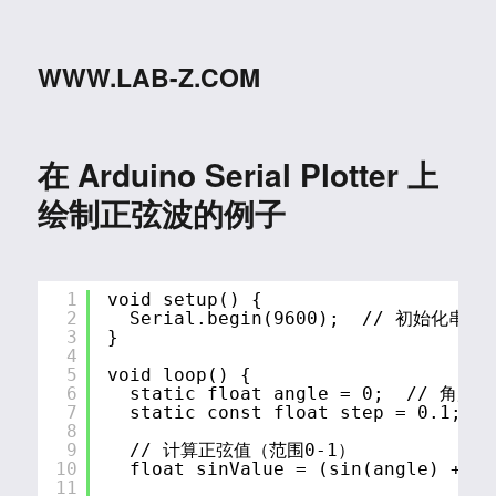
WWW.LAB-Z.COM
在 Arduino Serial Plotter 上
绘制正弦波的例子
1
void setup() {
2
Serial.begin(9600);  // 初始化串口
3
}
4
5
void loop() {
6
static float angle = 0;  // 角度
7
static const float step = 0.1; 
8
9
// 计算正弦值（范围0-1）
10
float sinValue = (sin(angle) + 
11