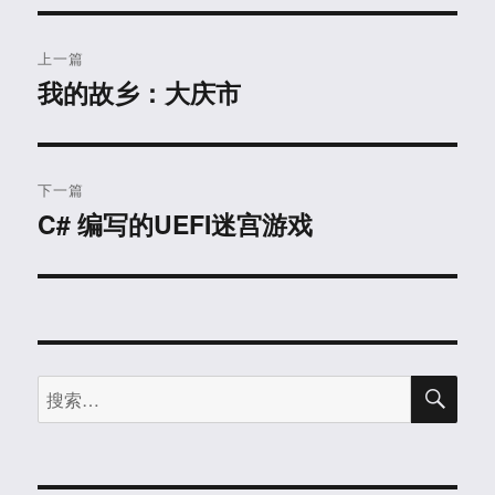
文
上一篇
章
我的故乡：大庆市
上
篇
导
文
航
章：
下一篇
C# 编写的UEFI迷宫游戏
下
篇
文
章：
搜
搜
索
索：