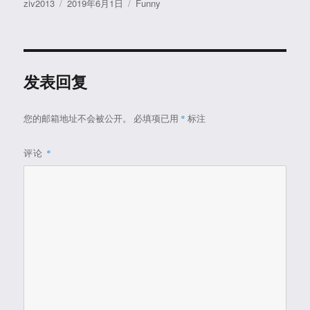
作
发
分
ziv2013
2019年6月1日
Funny
者
布
类
于
发表回复
您的邮箱地址不会被公开。
必填项已用
*
标注
评论
*