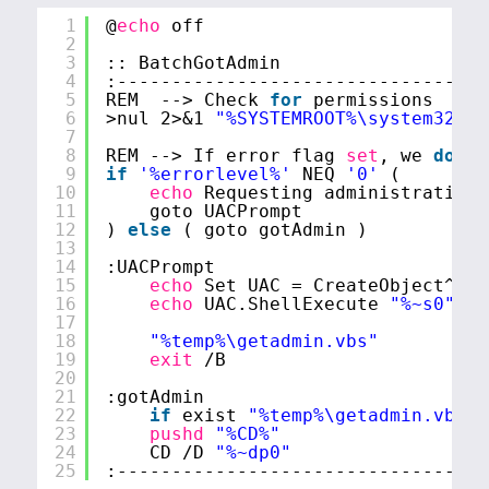
1
@
echo
off
2
3
:: BatchGotAdmin
4
:----------------------------------
5
REM  --> Check 
for
permissions
6
>nul 2>&1 
"%SYSTEMROOT%\system32\ca
7
8
REM --> If error flag 
set
, we 
do
no
9
if
'%errorlevel%'
NEQ 
'0'
(
10
echo
Requesting administrative 
11
goto UACPrompt
12
) 
else
( goto gotAdmin )
13
14
:UACPrompt
15
echo
Set UAC = CreateObject^(
"S
16
echo
UAC.ShellExecute 
"%~s0"
, 
"
17
18
"%temp%\getadmin.vbs"
19
exit
/B
20
21
:gotAdmin
22
if
exist 
"%temp%\getadmin.vbs"
23
pushd
"%CD%"
24
CD 
/D
"%~dp0"
25
:----------------------------------