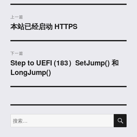
文
上一篇
章
本站已经启动 HTTPS
上
篇
导
文
航
章：
下一篇
Step to UEFI (183）SetJump() 和
下
LongJump()
篇
文
章：
搜
搜
索
索：