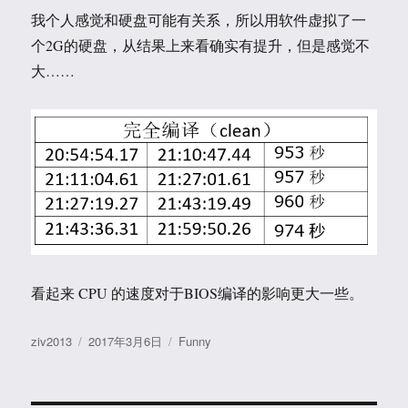
我个人感觉和硬盘可能有关系，所以用软件虚拟了一
个2G的硬盘，从结果上来看确实有提升，但是感觉不
大……
看起来 CPU 的速度对于BIOS编译的影响更大一些。
作
发
分
ziv2013
2017年3月6日
Funny
者
布
类
于