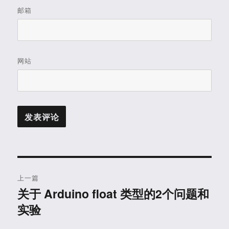
邮箱
网站
文
上一篇
章
关于 Arduino float 类型的2个问题和
上
实验
篇
导
文