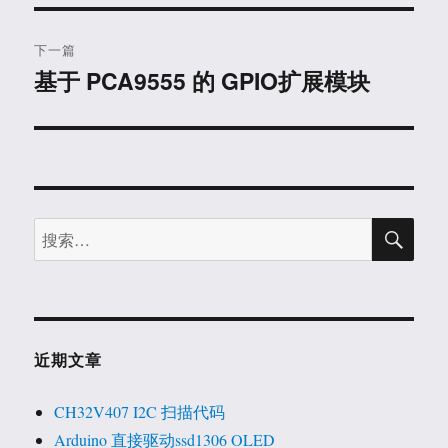
航
章：
下一篇
基于 PCA9555 的 GPIO扩展模块
下
篇
文
章：
搜
搜
索
索：
近期文章
CH32V407 I2C 扫描代码
Arduino 直接驱动ssd1306 OLED