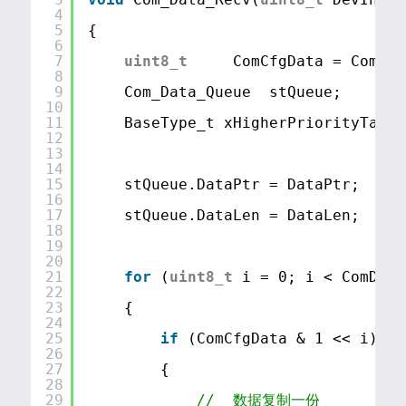
4
5
{
6
7
uint8_t
ComCfgData = ComCon
8
9
Com_Data_Queue  stQueue;
10
11
BaseType_t xHigherPriorityTaskW
12
13
14
15
stQueue.DataPtr = DataPtr;
16
17
stQueue.DataLen = DataLen;
18
19
20
21
for
(
uint8_t
i = 0; i < ComDevC
22
23
{
24
25
if
(ComCfgData & 1 << i)
26
27
{
28
29
//  数据复制一份