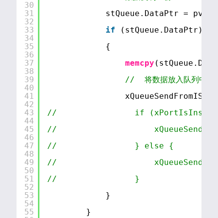
30
31
stQueue.DataPtr = pvPor
32
33
if
(stQueue.DataPtr)
34
35
{
36
37
memcpy
(stQueue.Data
38
39
//  将数据放入队列中
40
41
xQueueSendFromISR(C
42
43
//                if (xPortIsInside
44
45
//                    xQueueSendFro
46
47
//                } else {
48
49
//                    xQueueSend(Co
50
51
//                }
52
53
}
54
55
}