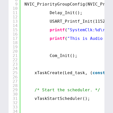
9
NVIC_PriorityGroupConfig(NVIC_Prior
10
11
Delay_Init();
12
13
USART_Printf_Init(115200)
14
15
printf
(
"SystemClk:%d\r\n"
16
17
printf
(
"This is Audio exa
18
19
20
21
Com_Init();
22
23
24
25
xTaskCreate(Led_task, (
const
ch
26
27
28
29
/* Start the scheduler. */
30
31
vTaskStartScheduler();
32
33
34