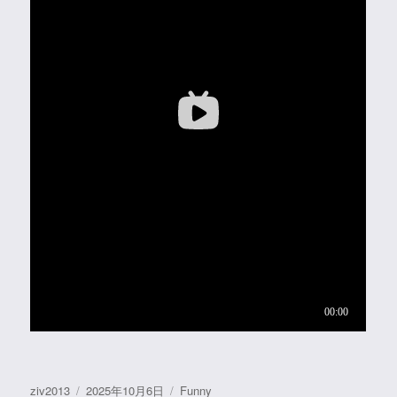
作
发
分
ziv2013
2025年10月6日
Funny