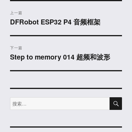
文
上一篇
章
DFRobot ESP32 P4 音频框架
上
篇
导
文
航
章：
下一篇
Step to memory 014 超频和波形
下
篇
文
章：
搜
搜
索
索：