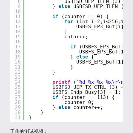
8
USBFSD_UEP_TLEN (3) = 1
9
} 
else
USBFSD_UEP_TLEN (3) 
10
11
if
(counter == 0) {
12
for
(
int
i=2;i<256;i++)
13
USBFS_EP3_Buf[i]=co
14
}
15
color++;
16
17
if
(USBFS_EP3_Buf[1] 
18
USBFS_EP3_Buf[1] =
19
} 
else
{
20
USBFS_EP3_Buf[1] = 
21
}
22
}
23
24
printf
(
"%d %x %x %x\r\n"
, 
25
USBFSD_UEP_TX_CTRL (3) = (U
26
USBFS_Endp_Busy[3] = 1;
27
if
(counter == 113) {
28
counter=0;
29
} 
else
counter++;
30
}
31
}
工作的测试视频：