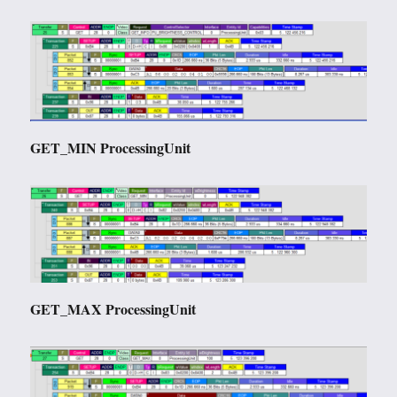
GET_MIN ProcessingUnit
GET_MAX ProcessingUnit