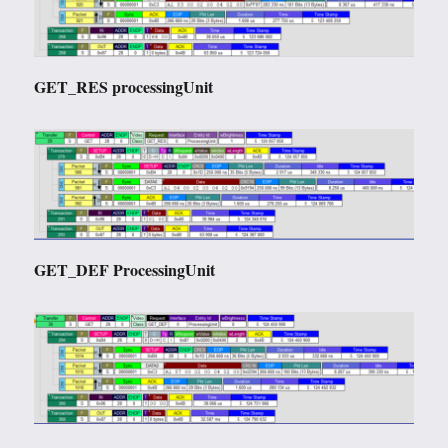
GET_RES processingUnit
GET_DEF ProcessingUnit