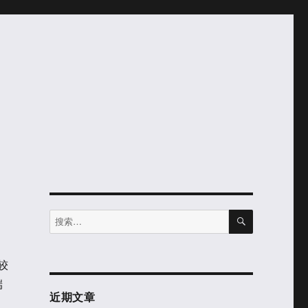
搜
搜
索
索：
较
端
近期文章