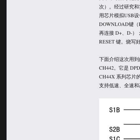
于
类
次）。经过研究和
用芯片模拟USB设
DOWNLOAD键
再连接 D+、D-
RESET 键。烧
下面介绍这次用到的
CH442。它是 D
CH44X 系列
支持低速、全速和高