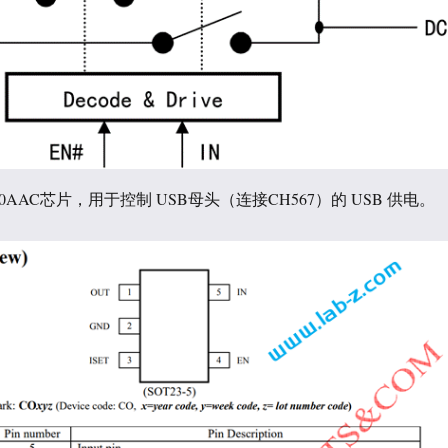
80AAC芯片，用于控制 USB母头（连接CH567）的 USB 供电。