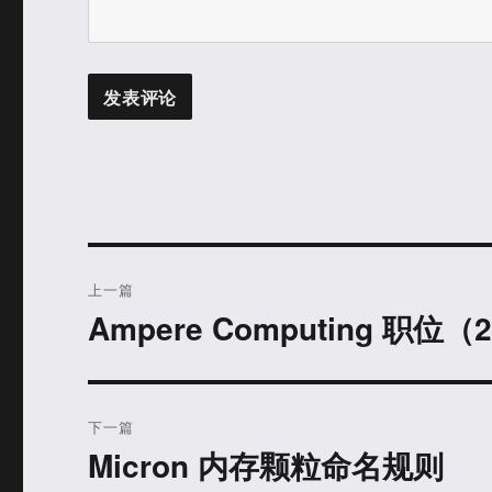
文
上一篇
章
Ampere Computing 职位（2
上
篇
导
文
航
章：
下一篇
Micron 内存颗粒命名规则
下
篇