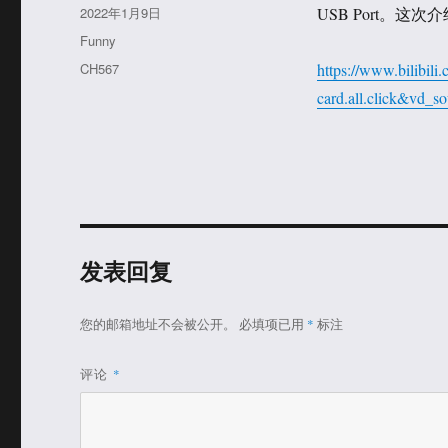
者
发
2022年1月9日
USB Port。这次
布
分
Funny
于
类
标
CH567
https://www.bilibi
签
card.all.click&vd_
发表回复
您的邮箱地址不会被公开。
必填项已用
*
标注
评论
*