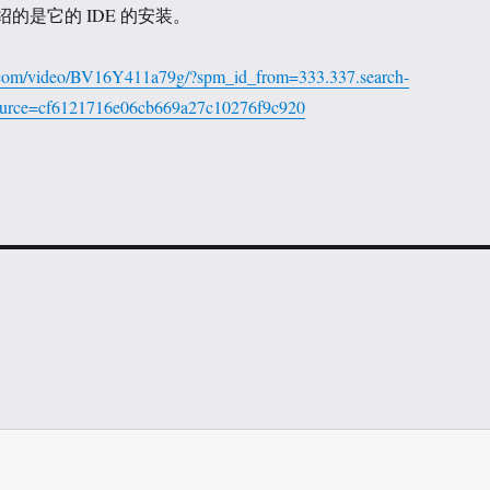
介绍的是它的 IDE 的安装。
li.com/video/BV16Y411a79g/?spm_id_from=333.337.search-
source=cf6121716e06cb669a27c10276f9c920