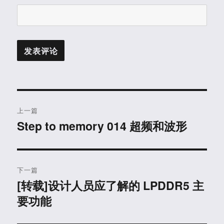
文
上一篇
章
Step to memory 014 超频和波形
上
篇
导
文
航
章：
下一篇
[转载]设计人员应了解的 LPDDR5 主
下
要功能
篇
文