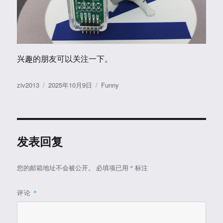
兴趣的朋友可以关注一下。
作
发
分
ziv2013
2025年10月9日
Funny
者
布
类
于
发表回复
您的邮箱地址不会被公开。
必填项已用
*
标注
评论
*