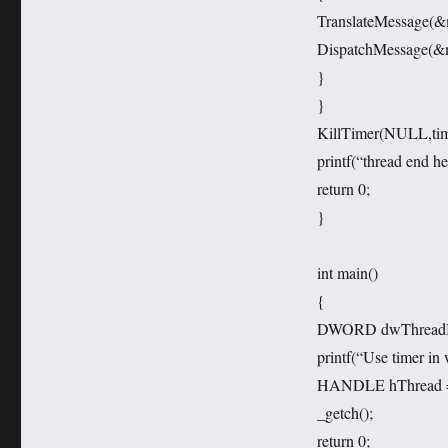
TranslateMessage(&
DispatchMessage(&
}
}
KillTimer(NULL,tim
printf(“thread end he
return 0;
}
int main()
{
DWORD dwThreadI
printf(“Use timer in 
HANDLE hThread = 
_getch();
return 0;