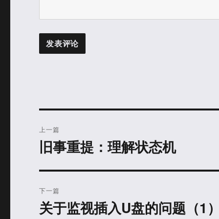
文
上一篇
章
旧事重提：理解状态机
上
篇
导
文
航
章：
下一篇
关于监视插入U盘的问题（1
下
篇