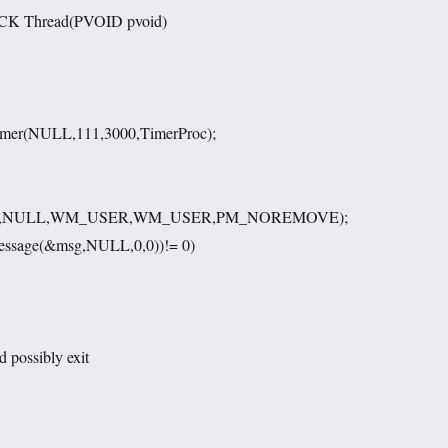
 Thread(PVOID pvoid)
imer(NULL,111,3000,TimerProc);
msg,NULL,WM_USER,WM_USER,PM_NOREMOVE);
essage(&msg,NULL,0,0))!= 0)
d possibly exit