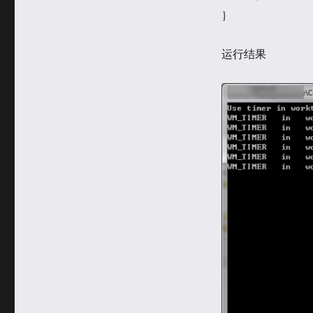
}
运行结果