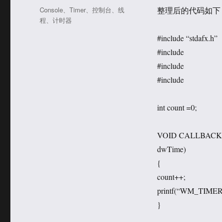
于
类
标
Console
、
Timer
、
控制台
、
线
整理后的代码如下，VC
签
程
、
计时器
#include “stdafx.h”
#include
#include
#include
int count =0;
VOID CALLBACK 
dwTime)
{
count++;
printf(“WM_TIMER i
}