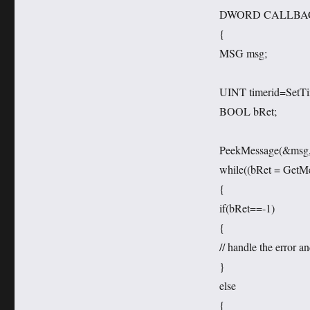
DWORD CALLBACK
{
MSG msg;
UINT timerid=SetT
BOOL bRet;
PeekMessage(&
while((bRet = GetM
{
if(bRet==-1)
{
// handle the error an
}
else
{