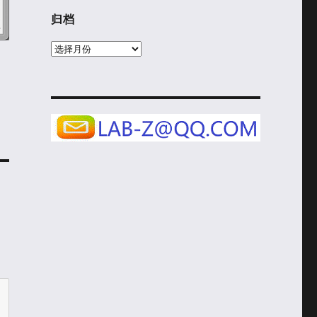
归档
归
档