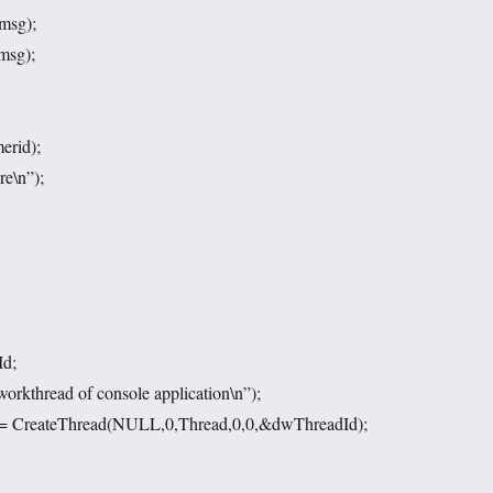
msg);
msg);
erid);
re\n”);
d;
workthread of console application\n”);
CreateThread(NULL,0,Thread,0,0,&dwThreadId);