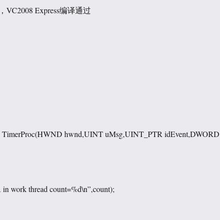
2008 Express编译通过
TimerProc(HWND hwnd,UINT uMsg,UINT_PTR idEvent,DWORD
n work thread count=%d\n”,count);