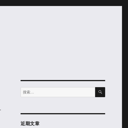
搜
搜
索
索：
一
近期文章