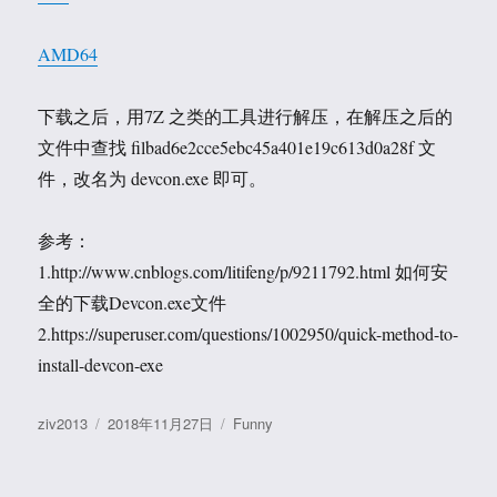
AMD64
下载之后，用7Z 之类的工具进行解压，在解压之后的
文件中查找 filbad6e2cce5ebc45a401e19c613d0a28f 文
件，改名为 devcon.exe 即可。
参考：
1.http://www.cnblogs.com/litifeng/p/9211792.html 如何安
全的下载Devcon.exe文件
2.https://superuser.com/questions/1002950/quick-method-to-
install-devcon-exe
作
发
分
ziv2013
2018年11月27日
Funny
者
布
类
于