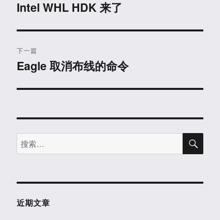
章
Intel WHL HDK 来了
上
篇
导
文
航
章：
下一篇
Eagle 取消布线的命令
下
篇
文
章：
搜
搜
索
索：
近期文章