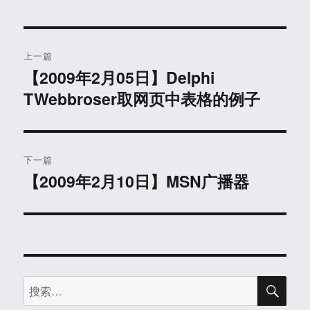
文
上一篇
章
【2009年2月05日】Delphi
上
TWebbroser取网页中表格的例子
篇
导
文
航
章：
下一篇
【2009年2月10日】MSN广播器
下
篇
文
章：
搜
搜
索
索：