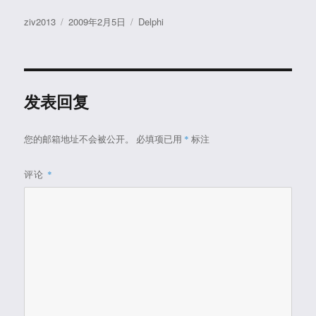
作
发
分
ziv2013
2009年2月5日
Delphi
者
布
类
于
发表回复
您的邮箱地址不会被公开。
必填项已用
*
标注
评论
*