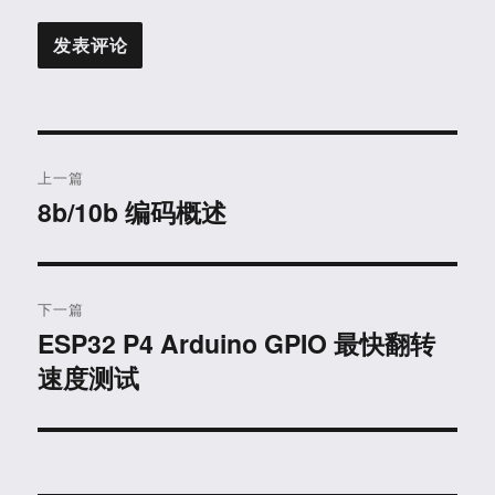
文
上一篇
章
8b/10b 编码概述
上
篇
导
文
航
章：
下一篇
ESP32 P4 Arduino GPIO 最快翻转
下
速度测试
篇
文
章：