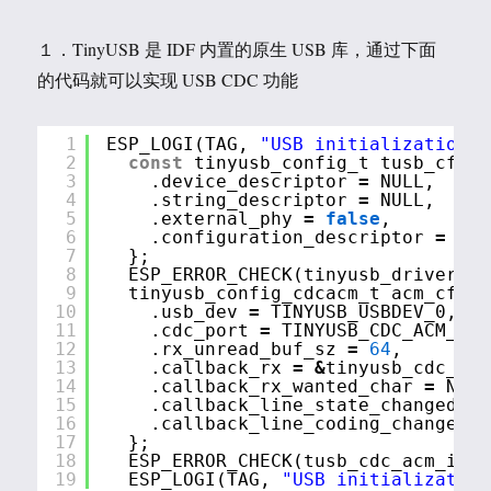
１．TinyUSB 是 IDF 内置的原生 USB 库，通过下面
的代码就可以实现 USB CDC 功能
1
ESP_LOGI(TAG, 
"USB initialization"
)
2
const
tinyusb_config_t tusb_cfg 
=
3
.device_descriptor 
=
NULL,
4
.string_descriptor 
=
NULL,
5
.external_phy 
=
false
,
6
.configuration_descriptor 
=
NUL
7
};
8
ESP_ERROR_CHECK(tinyusb_driver_in
9
tinyusb_config_cdcacm_t acm_cfg 
=
10
.usb_dev 
=
TINYUSB_USBDEV_0,
11
.cdc_port 
=
TINYUSB_CDC_ACM_0,
12
.rx_unread_buf_sz 
=
64
,
13
.callback_rx 
=
&
tinyusb_cdc_rx_
14
.callback_rx_wanted_char 
=
NULL
15
.callback_line_state_changed 
=
16
.callback_line_coding_changed 
=
17
};
18
ESP_ERROR_CHECK(tusb_cdc_acm_init
19
ESP_LOGI(TAG, 
"USB initialization