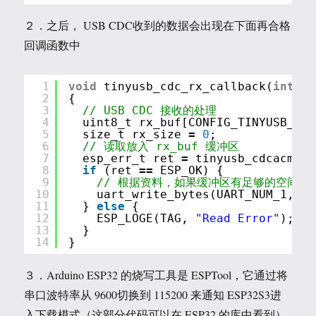
２．之后， USB CDC收到的数据会出现在下面再合格
回调函数中
1
void
tinyusb_cdc_rx_callback(
int
it
2
{
3
// USB CDC 接收的处理
4
uint8_t rx_buf[CONFIG_TINYUSB_CDC
5
size_t rx_size 
=
0
;
6
// 读取放入 rx_buf 缓冲区
7
esp_err_t ret 
=
tinyusb_cdcacm_re
8
if
(ret 
=
=
ESP_OK) {
9
// 根据资料，如果缓冲区有足够的空间，
10
uart_write_bytes(UART_NUM_1,rx_
11
} 
else
{
12
ESP_LOGE(TAG, 
"Read Error"
);
13
}
14
}
３．Arduino ESP32 的烧写工具是 ESPTool，它通过将
串口波特率从 9600切换到 115200 来通知 ESP32S3进
入下载模式（这部分代码可以在 ESP32 的库中看到）