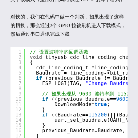
对饮的，我们在代码中做一个判断，如果出现了这样
的切换，那么通过2个 GPIO 拉被刷机进入下载模式，
然后通过串口通讯完成下载
1
// 设置波特率的回调函数
2
void
tinyusb_cdc_line_coding_change
3
{
4
cdc_line_coding_t 
*
line_coding 
=
5
Baudrate 
=
line_coding
-
>bit_rate;
6
if
(previous_Baudrate 
!
=
Baudrate
7
ESP_LOGI(TAG, 
"Change Baudrate 
8
9
// 如果出现从 9600 波特率到 115
10
if
((previous_Baudrate
=
=
9600
)
&
&
11
DownloadMode
=
true
;
12
}
13
if
((Baudrate
=
=
115200
)
|
|
(Baudra
14
uart_set_baudrate(UART_NUM_
15
}
16
previous_Baudrate
=
Baudrate;
17
}