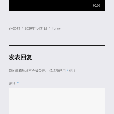
作
发
分
ziv2013
2026年1月31日
Funny
者
布
类
于
发表回复
您的邮箱地址不会被公开。
必填项已用
*
标注
评论
*