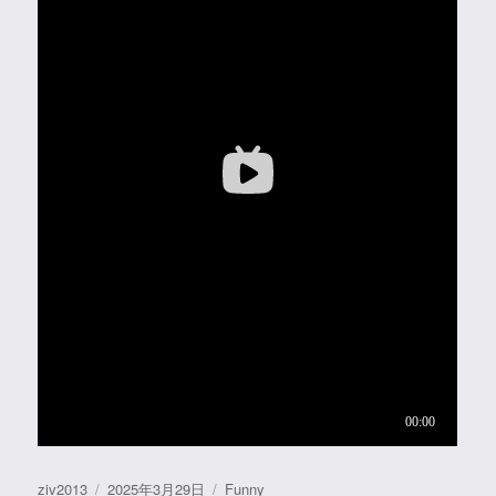
作
发
分
ziv2013
2025年3月29日
Funny