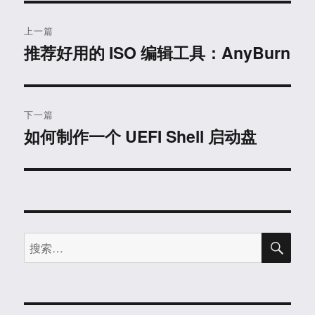
文
上一篇
章
推荐好用的 ISO 编辑工具：AnyBurn
上
篇
导
文
航
章：
下一篇
如何制作一个 UEFI Shell 启动盘
下
篇
文
章：
搜
搜
索
索：