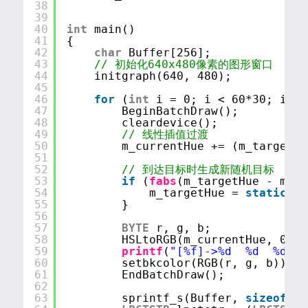
38
39
40
int
main()
41
{
42
char
Buffer[256];
43
// 初始化640x480像素的图形窗口
44
initgraph(640, 480);
45
46
for
(
int
i = 0; i < 60*30; i++)
47
BeginBatchDraw();
48
cleardevice();
49
// 线性插值过渡
50
m_currentHue += (m_targetHu
51
52
// 到达目标时生成新随机目标
53
if
(
fabs
(m_targetHue - m_cu
54
m_targetHue = 
static_ca
55
}
56
57
BYTE
r, g, b;
58
HSLtoRGB(m_currentHue, 0.7f
59
printf
(
"[%f]->%d  %d  %d\n"
60
setbkcolor(RGB(r, g, b));
61
EndBatchDraw();
62
63
sprintf_s(Buffer, 
sizeof
(Bu