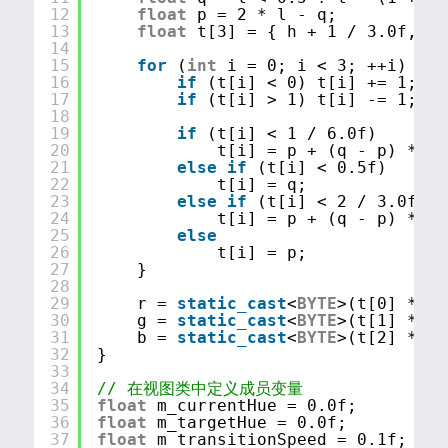
12
float
p = 2 * l - q;
13
float
t[3] = { h + 1 / 3.0f, h,
14
15
for
(
int
i = 0; i < 3; ++i) {
16
if
(t[i] < 0) t[i] += 1;
17
if
(t[i] > 1) t[i] -= 1;
18
19
if
(t[i] < 1 / 6.0f)
20
t[i] = p + (q - p) * 6 
21
else
if
(t[i] < 0.5f)
22
t[i] = q;
23
else
if
(t[i] < 2 / 3.0f)
24
t[i] = p + (q - p) * 6 
25
else
26
t[i] = p;
27
}
28
29
r = 
static_cast
<
BYTE
>(t[0] * 25
30
g = 
static_cast
<
BYTE
>(t[1] * 25
31
b = 
static_cast
<
BYTE
>(t[2] * 25
32
}
33
34
// 在视图类中定义成员变量
35
float
m_currentHue = 0.0f;        
36
float
m_targetHue = 0.0f;         
37
float
m_transitionSpeed = 0.1f; 
//