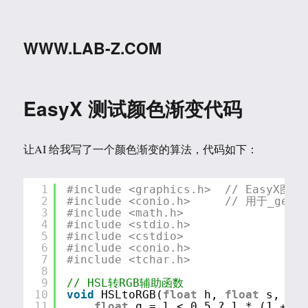
WWW.LAB-Z.COM
EasyX 测试颜色渐变代码
让AI 给我写了一个颜色渐变的算法，代码如下：
1
#include <graphics.h>  // EasyX
2
#include <conio.h>     // 用于_getc
3
#include <math.h>    
4
#include <stdio.h>  
5
#include <cstdio>
6
#include <conio.h>
7
#include <tchar.h>
8
9
// HSL转RGB辅助函数
10
void
HSLtoRGB(
float
h, 
float
s, 
flo
11
float
q = l < 0.5 ? l * (1 + s)