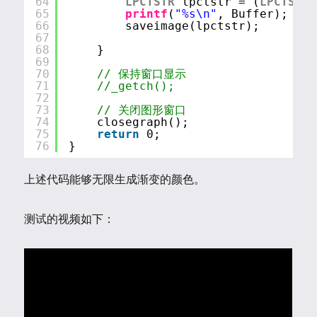
64
LPCTSTR
lpctstr = (
LPCTSTR
)
65
printf
(
"%s\n"
, Buffer);
66
saveimage(lpctstr);
67
68
}
69
70
// 保持窗口显示
71
//_getch();
72
73
// 关闭图形窗口
74
closegraph();
75
return
0;
76
}
上述代码能够无限生成渐变的颜色。
测试的视频如下：