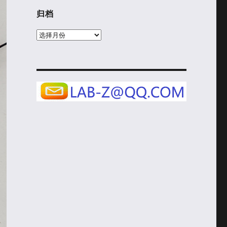
归档
归
档