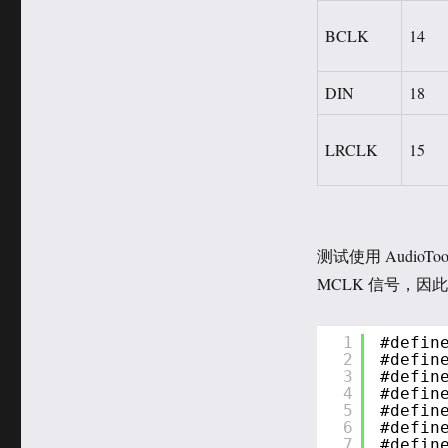
BCLK
14
DIN
18
LRCLK
15
测试使用 AudioToo
MCLK 信号，因此需
1
#defin
2
#defin
3
#defin
4
#defin
5
#defin
6
#defin
7
#defin