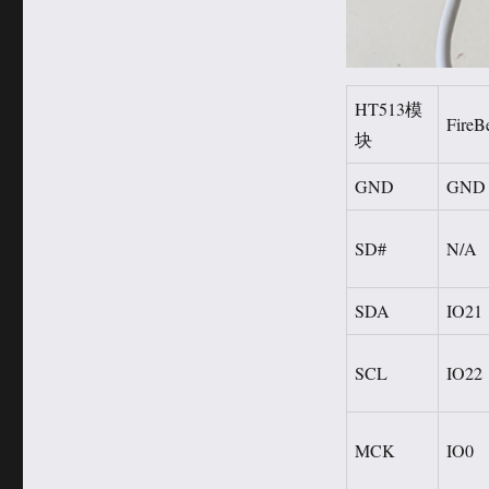
HT513模
FireBe
块
GND
GND
SD#
N/A
SDA
IO21
SCL
IO22
MCK
IO0