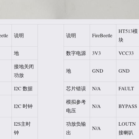
HT513模
etle
说明
说明
FireBeetle
块
地
数字电源
3V3
VCC33
接地关闭
地
GND
GND
功放
I2C 数据
芯片错误
N/A
FAULT
模拟参考
I2C 时钟
N/A
BYPASS
电压
I2S主时
功放负输
LOUTN
N/A
钟
出
接喇叭