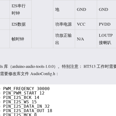
I2S串行
地
GND
GND
时钟
I2S数据
功率电源
VCC
PVDD
功放正输
LOUTP
帧时钟
N/A
出
接喇叭
ls 库（arduino-audio-tools-1.0.0）。特别注意： HT513 工作时需
要修改库文件 AudioConfig.h：
e PWM_FREQENCY 30000
e PIN_PWM_START 12
e PIN_I2S_BCK 14
e PIN_I2S_WS 15
e PIN_I2S_DATA_IN 32
e PIN_I2S_DATA_OUT 18
e PIN_I2S_MCK 0