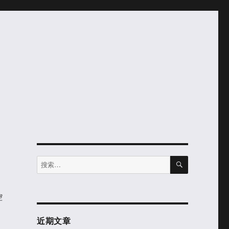
搜
搜
索
索：
控
近期文章