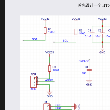
于
类
首先设计一个 HT