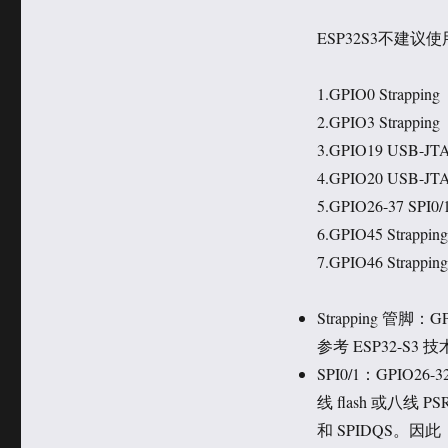
ESP32S3不建议使
1.GPIO0 Strapping
2.GPIO3 Strapping
3.GPIO19 USB-JT
4.GPIO20 USB-JT
5.GPIO26-37 SPI0/
6.GPIO45 Strapping
7.GPIO46 Strapping
Strapping 管脚：
参考 ESP32-S3
SPI0/1：GPIO2
线 flash 或八线 P
和 SPIDQS。因此，