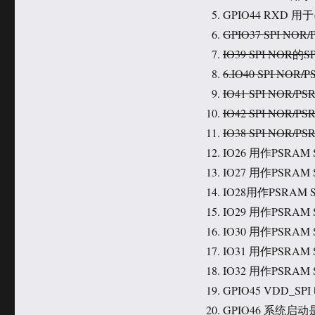
GPIO44 RXD 
GPIO37 SPI NOR
IO39 SPI NOR的SP
6.IO40 SPI NOR
IO41 SPI NOR/P
IO42 SPI NOR/P
IO38 SPI NOR/P
IO26 用作PSRAM 
IO27 用作PSRAM 
IO28用作PSRAM S
IO29 用作PSRAM 
IO30 用作PSRAM 
IO31 用作PSRAM 
IO32 用作PSRAM 
GPIO45 VDD_S
GPIO46 系统启动