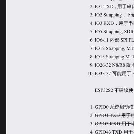
于
类
IO1 TXD , 用于
IO2 Strappin
IO3 RXD，用于
IO5 Strapping
IO6-11 内部 SPI F
IO12 Strapping, 
IO15 Strapping 
IO26-32 N8/R8
IO33-37 可能用于 
ESP32S2 不建
GPIO0 系统启动
GPIO1 TXD 用
GPIO3 RXD 用
GPIO43 TXD 