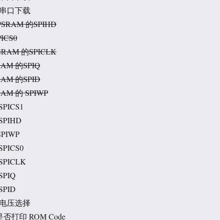
用于串口下载
/PSRAM 的SPIHD
ICS0
/PSRAM 的SPICLK
SRAM 的SPIQ
SRAM 的SPID
SRAM 的 SPIWP
SPICS1
SPIHD
PIWP
SPICS0
SPICLK
SPIQ
SPID
PI 电压选择
是否打印 ROM Code