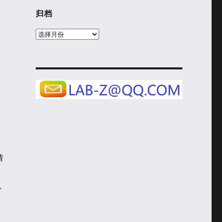
归档
归
档
请
八