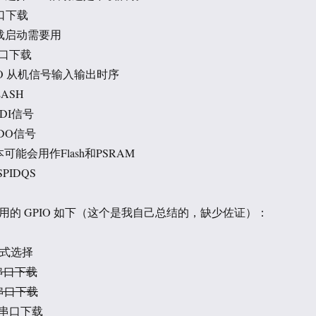
串口下载
g，下载启动需要用
串口下载
, SDIO 从机信号输入输出时序
LASH
MTDI信号
MTDO信号
 版本可能会用作Flash和PSRAM
SPIDQS
议使用的 GPIO 如下（这个是我自己总结的，缺少佐证）：
模式选择
于串口下载
于串口下载
用于串口下载