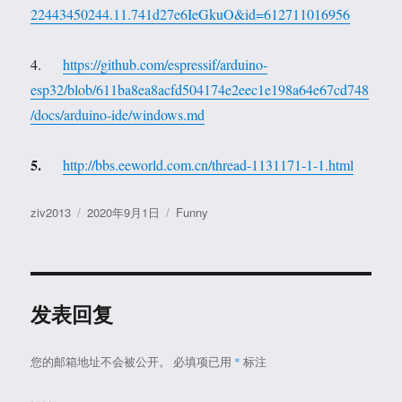
22443450244.11.741d27e6IeGkuO&id=612711016956
4.
https://github.com/espressif/arduino-
esp32/blob/611ba8ea8acfd504174e2eec1e198a64e67cd748
/docs/arduino-ide/windows.md
5.
http://bbs.eeworld.com.cn/thread-1131171-1-1.html
作
发
分
ziv2013
2020年9月1日
Funny
者
布
类
于
发表回复
您的邮箱地址不会被公开。
必填项已用
*
标注