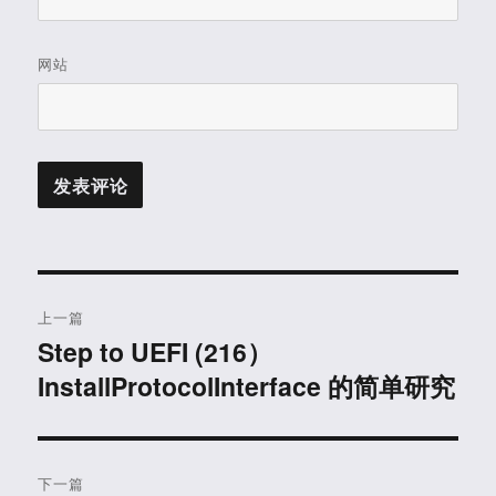
网站
文
上一篇
章
Step to UEFI (216）
上
InstallProtocolInterface 的简单研究
篇
导
文
航
章：
下一篇