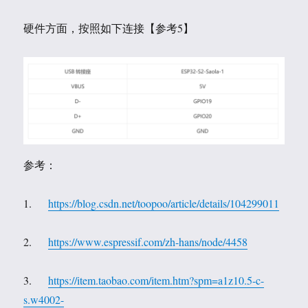
硬件方面，按照如下连接【参考5】
参考：
1.
https://blog.csdn.net/toopoo/article/details/104299011
2.
https://www.espressif.com/zh-hans/node/4458
3.
https://item.taobao.com/item.htm?spm=a1z10.5-c-
s.w4002-