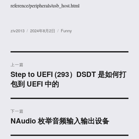
reference/peripherals/usb_host.html
作
发
分
ziv2013
2024年8月2日
Funny
者
布
类
于
文
上一篇
章
Step to UEFI (293）DSDT 是如何打
上
包到 UEFI 中的
篇
导
文
航
章：
下一篇
NAudio 枚举音频输入输出设备
下
篇
文